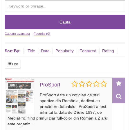
Cauta
Cautare avansata
Favorite (0)
Sort By:
Title
Date
Popularity
Featured
Rating
List
ProSport
ProSport este un cotidian de știri
sportive din România, dedicat cu
precădere fotbalului. ProSport a fost
înființat la data de 2 iulie 1997, de
MediaPro, fiind primul ziar full-color din România Ziarul
este organiz
...