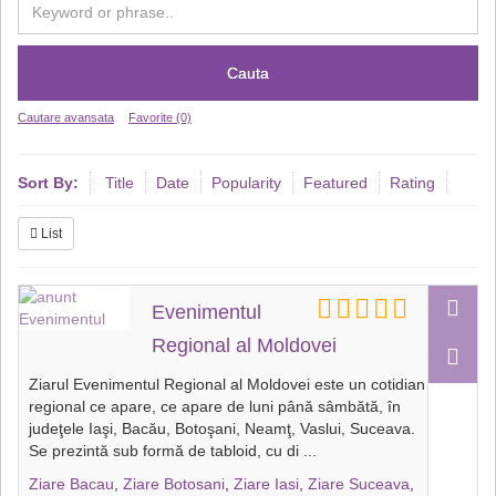
Cauta
Cautare avansata
Favorite (0)
Sort By:
Title
Date
Popularity
Featured
Rating
List
Evenimentul
Regional al Moldovei
Ziarul Evenimentul Regional al Moldovei este un cotidian
regional ce apare, ce apare de luni până sâmbătă, în
judeţele Iaşi, Bacău, Botoşani, Neamţ, Vaslui, Suceava.
Se prezintă sub formă de tabloid, cu di
...
Ziare Bacau
,
Ziare Botosani
,
Ziare Iasi
,
Ziare Suceava
,