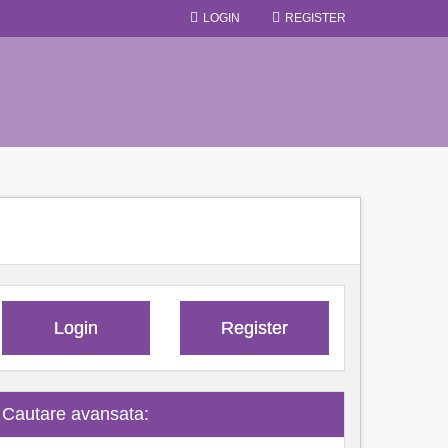
LOGIN
REGISTER
Login
Register
Cautare avansata: