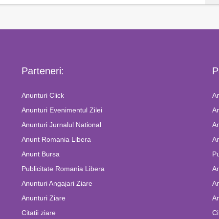
Parteneri:
P
Anunturi Click
An
Anunturi Evenimentul Zilei
An
Anunturi Jurnalul National
An
Anunt Romania Libera
An
Anunt Bursa
Pu
Publicitate Romania Libera
A
Anunturi Angajari Ziare
An
Anunturi Ziare
An
Citatii ziare
Ci