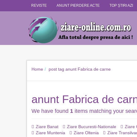
REVISTE
ANUNT PIERDERE ACTE
TOP ȘTIRI AZI
Home
post tag
anunt Fabrica de carne
anunt Fabrica de car
We have found
1
items matching your sear
Ziare Banat
Ziare Bucuresti-Nationale
Ziare
Ziare Muntenia
Ziare Oltenia
Ziare Transilva