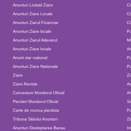
Anunturi Licitatii Ziare
Ci
Anunturi Ziare Locale
Ci
Anunturi Ziarul Financiar
Ci
Anunturi Ziare locale
Pu
Anunturi Ziarul Adevarul
Mi
Anunturi Ziare locale
An
Anunt ziar national
Pu
Anunturi Ziare Nationale
Pu
Ziare
Zi
Ziare Reviste
An
Concesiuni Monitorul Oficial
An
Pierderi Monitorul Oficial
Sc
Carte de munca pierduta
Pu
Tribuna Sibiului Anunturi
Zi
Anunturi Desteptarea Bacau
In