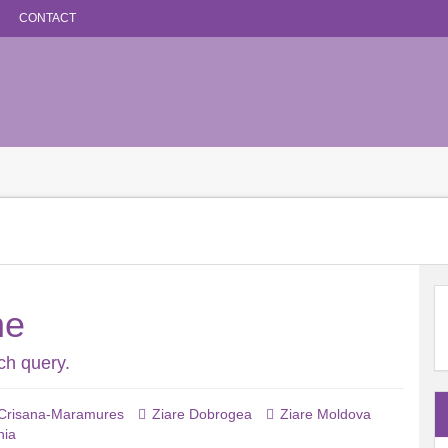
CONTACT
ne
ch query.
 Crisana-Maramures
Ziare Dobrogea
Ziare Moldova
nia