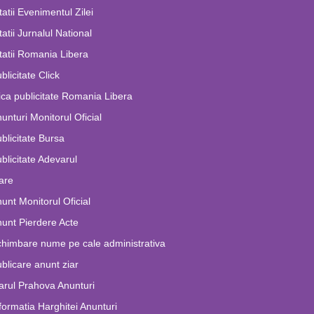
tatii Evenimentul Zilei
tatii Jurnalul National
tatii Romania Libera
blicitate Click
ca publicitate Romania Libera
unturi Monitorul Oficial
blicitate Bursa
blicitate Adevarul
are
unt Monitorul Oficial
unt Pierdere Acte
himbare nume pe cale administrativa
blicare anunt ziar
arul Prahova Anunturi
formatia Harghitei Anunturi