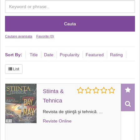
Cauta
Cautare avansata
Favorite (0)
Sort By:
Title
Date
Popularity
Featured
Rating
List
Stiinta &
Tehnica
Revista de ştiinţă şi tehnică.
...
Reviste Online