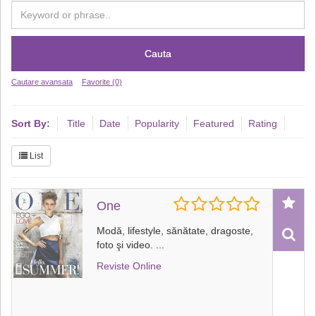
Cauta
Cautare avansata
Favorite (0)
Sort By:
Title
Date
Popularity
Featured
Rating
List
One
Modă, lifestyle, sănătate, dragoste,
foto şi video.
...
Reviste Online