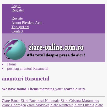
Login
Register
Reviste
Anunt Pierdere Acte
Top știri azi
Contact
Home
post tag
anunturi Rasunetul
anunturi Rasunetul
We have found
1
items matching your search query.
Ziare Banat
Ziare Bucuresti-Nationale
Ziare Crisana-Maramures
Ziare Dobrogea
Ziare Moldova
Ziare Muntenia
Ziare Oltenia
Ziare