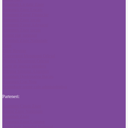
Anunturi Licitatii Ziare
Anunturi Ziare Locale
Anunturi Ziarul Financiar
Anunturi Ziare locale
Anunturi Ziarul Adevarul
Anunturi Ziare locale
Anunt ziar national
Anunturi Ziare Nationale
Ziare
Ziare Reviste
Concesiuni Monitorul Oficial
Pierderi Monitorul Oficial
Carte de munca pierduta
Tribuna Sibiului Anunturi
Anunturi Desteptarea Bacau
Anunturi Crai Nou
Schimbare nume cale administrativa
Parteneri:
Anunturi Citatii Ziare
Anunt Ziare Nationale
Anunturi Ziare
Anunturi Ziare Craiova
Publicitate Jurnalul National