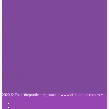
Anunt Romania Libera
Anunturi ziarul Libertatea
Anunturi ziare Fonduri Europene
Citatii Adevarul
Citatii Evenimentul Zilei
Citatii Jurnalul National
Citatii Romania Libera
Publicitate Click
Mica publicitate Romania Libera
Anunturi Monitorul Oficial
Publicitate Bursa
Publicitate Adevarul
Ziare
Anunt Monitorul Oficial
Anunt Pierdere Acte
Schimbare nume pe cale administrativa
Publicare anunt ziar
Ziarul Prahova Anunturi
Informatia Harghitei Anunturi
Anunt ziar Constanta
2020 © Toate drepturile inregistrate ~ www.ziare-online.com.ro ~