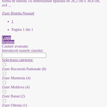
formă de tabloid, cu dimensiunile tiparului de 26,2 cm x 38,8 cm,
avâ
...
Ziare Bistrita-Nasaud
1
Pagina 1 din 1
Login
Register
Cautare avansata:
Introduceti numele ziarului:
Selecteaza categoria:
Ziare Bucuresti-Nationale
(8)
Ziare Muntenia
(4)
Ziare Moldova
(4)
Ziare Banat
(2)
Ziare Oltenia
(1)