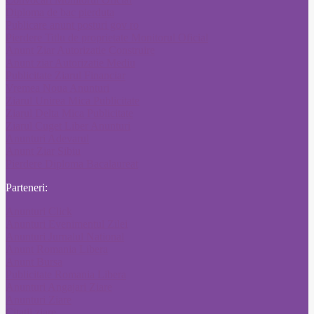
Diploma de bac pierduta
Publicare anunt posturi gov ro
Pierdere Titlu de proprietate Monitorul Oficial
Anunt Ziar Autorizatie Construire
Anunt ziar Autorizatie Mediu
Publicitate Ziarul Financiar
Vremea Noua Anunturi
Ziarul Unirea Mica Publicitate
Ziarul Delta Mica Publicitate
Ziarul Cuget Liber Anunturi
Anunturi Adevarul
Anunt Ziar Sibiu
Pierdere Diploma Bacalaureat
Parteneri:
Anunturi Click
Anunturi Evenimentul Zilei
Anunturi Jurnalul National
Anunt Romania Libera
Anunt Bursa
Publicitate Romania Libera
Anunturi Angajari Ziare
Anunturi Ziare
Citatii ziare