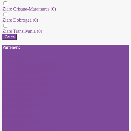
Ziare Crisana-Maramures
(0)
Ziare Dobrogea
(0)
Ziare Transilvania
(0)
Cauta
Parteneri:
Publicitate Click
Mica publicitate Romania Libera
Concursuri Monitorul Oficial
Anunturi Adevarul
Anunturi Anuntul Telefonic
Anunturi Romania Libera
Anunturi Bursa
Anunturi Jurnalul National
Anunturi Libertatea
Anunturi Adevarul
Anunt Libertatea
Anunturi Libertatea
Anunturi ziarul Bursa
Ziar Online
Convocari Monitorul Oficial