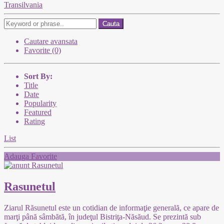
Transilvania
Cauta
Cautare avansata
Favorite (0)
Sort By:
Title
Date
Popularity
Featured
Rating
List
Adauga Favorite
Rasunetul
Ziarul Răsunetul este un cotidian de informaţie generală, ce apare de
marţi până sâmbătă, în judeţul Bistriţa-Năsăud. Se prezintă sub