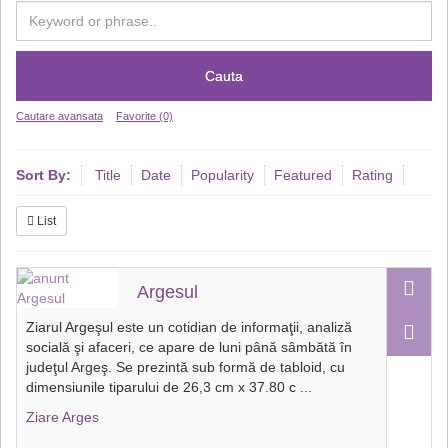
Cauta
Cautare avansata
Favorite (0)
Sort By:
Title
Date
Popularity
Featured
Rating
List
Argesul
Ziarul Argeşul este un cotidian de informaţii, analiză
socială şi afaceri, ce apare de luni până sâmbătă în
judeţul Argeş. Se prezintă sub formă de tabloid, cu
dimensiunile tiparului de 26,3 cm x 37.80 c
...
Ziare Arges