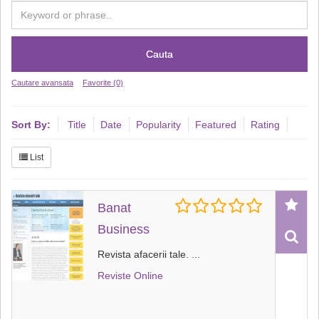
Cauta
Cautare avansata
Favorite (0)
Sort By:
Title
Date
Popularity
Featured
Rating
List
Banat
Business
Revista afacerii tale.
...
Reviste Online