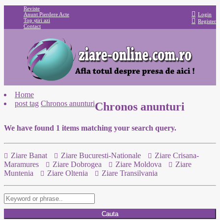
Reviste
Anunt Pierdere Acte
Login
Top știri azi
Register
Contact
Home
post tag
Chronos anunturi
Chronos anunturi
We have found
1
items matching your search query.
Ziare Banat
Ziare Bucuresti-Nationale
Ziare Crisana-
Maramures
Ziare Dobrogea
Ziare Moldova
Ziare
Muntenia
Ziare Oltenia
Ziare Transilvania
Cauta