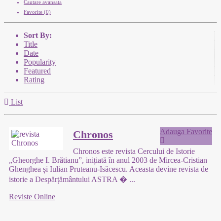
Cautare avansata
Favorite (0)
Sort By:
Title
Date
Popularity
Featured
Rating
List
Adauga Favorite
Chronos
Chronos este revista Cercului de Istorie
„Gheorghe I. Brătianu”, inițiată în anul 2003 de Mircea-Cristian
Ghenghea și Iulian Pruteanu-Isăcescu. Aceasta devine revista de
istorie a Despărțământului ASTRA �
...
Reviste Online