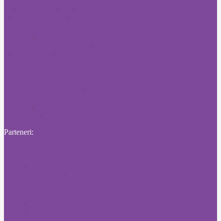
Diploma de bac pierduta
Publicare anunt posturi gov ro
Pierdere Titlu de proprietate Monitorul Oficial
Anunt Ziar Autorizatie Construire
Anunt ziar Autorizatie Mediu
Publicitate Ziarul Financiar
Vremea Noua Anunturi
Ziarul Unirea Mica Publicitate
Ziarul Delta Mica Publicitate
Ziarul Cuget Liber Anunturi
Anunturi Adevarul
Anunt Ziar Sibiu
Pierdere Diploma Bacalaureat
Parteneri:
Anunturi Click
Anunturi Evenimentul Zilei
Anunturi Jurnalul National
Anunt Romania Libera
Anunt Bursa
Publicitate Romania Libera
Anunturi Angajari Ziare
Anunturi Ziare
Citatii ziare