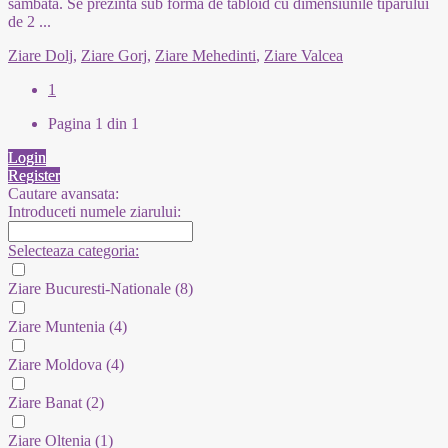
sâmbătă. Se prezintă sub formă de tabloid cu dimensiunile tiparului
de 2
...
Ziare Dolj
,
Ziare Gorj
,
Ziare Mehedinti
,
Ziare Valcea
1
Pagina 1 din 1
Login
Register
Cautare avansata:
Introduceti numele ziarului:
Selecteaza categoria:
Ziare Bucuresti-Nationale
(8)
Ziare Muntenia
(4)
Ziare Moldova
(4)
Ziare Banat
(2)
Ziare Oltenia
(1)