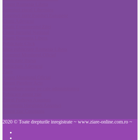
Anunt Romania Libera
Anunturi ziarul Libertatea
Anunturi ziare Fonduri Europene
Citatii Adevarul
Citatii Evenimentul Zilei
Citatii Jurnalul National
Citatii Romania Libera
Publicitate Click
Mica publicitate Romania Libera
Anunturi Monitorul Oficial
Publicitate Bursa
Publicitate Adevarul
Ziare
Anunt Monitorul Oficial
Anunt Pierdere Acte
Schimbare nume pe cale administrativa
Publicare anunt ziar
Ziarul Prahova Anunturi
Informatia Harghitei Anunturi
Anunt ziar Constanta
2020 © Toate drepturile inregistrate ~ www.ziare-online.com.ro ~