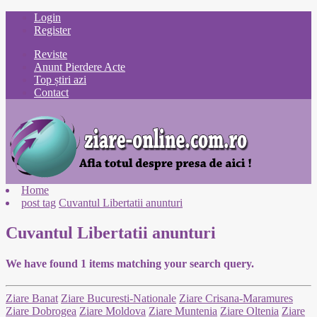
Login
Register
Reviste
Anunt Pierdere Acte
Top știri azi
Contact
Home
post tag
Cuvantul Libertatii anunturi
Cuvantul Libertatii anunturi
We have found
1
items matching your search query.
Ziare Banat
Ziare Bucuresti-Nationale
Ziare Crisana-Maramures
Ziare Dobrogea
Ziare Moldova
Ziare Muntenia
Ziare Oltenia
Ziare