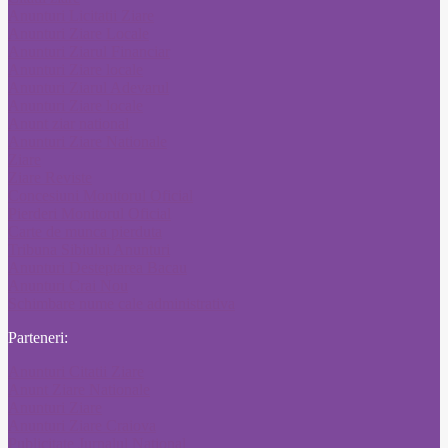
Anunturi Licitatii Ziare
Anunturi Ziare Locale
Anunturi Ziarul Financiar
Anunturi Ziare locale
Anunturi Ziarul Adevarul
Anunturi Ziare locale
Anunt ziar national
Anunturi Ziare Nationale
Ziare
Ziare Reviste
Concesiuni Monitorul Oficial
Pierderi Monitorul Oficial
Carte de munca pierduta
Tribuna Sibiului Anunturi
Anunturi Desteptarea Bacau
Anunturi Crai Nou
Schimbare nume cale administrativa
Parteneri:
Anunturi Citatii Ziare
Anunt Ziare Nationale
Anunturi Ziare
Anunturi Ziare Craiova
Publicitate Jurnalul National