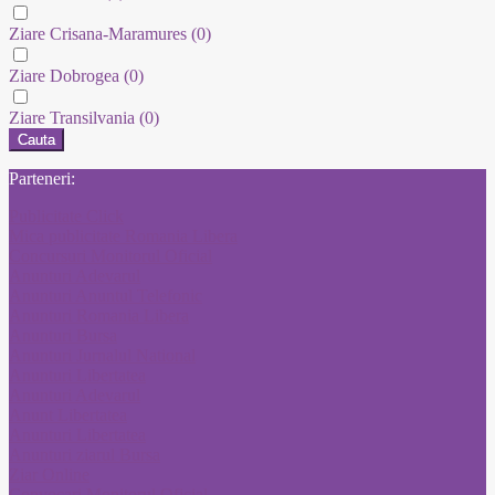
Ziare Crisana-Maramures
(0)
Ziare Dobrogea
(0)
Ziare Transilvania
(0)
Cauta
Parteneri:
Publicitate Click
Mica publicitate Romania Libera
Concursuri Monitorul Oficial
Anunturi Adevarul
Anunturi Anuntul Telefonic
Anunturi Romania Libera
Anunturi Bursa
Anunturi Jurnalul National
Anunturi Libertatea
Anunturi Adevarul
Anunt Libertatea
Anunturi Libertatea
Anunturi ziarul Bursa
Ziar Online
Convocari Monitorul Oficial