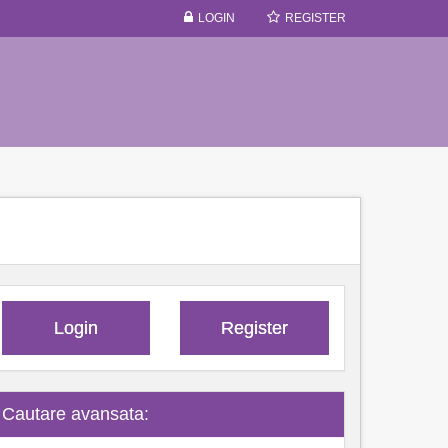
LOGIN
REGISTER
Login
Register
Cautare avansata: