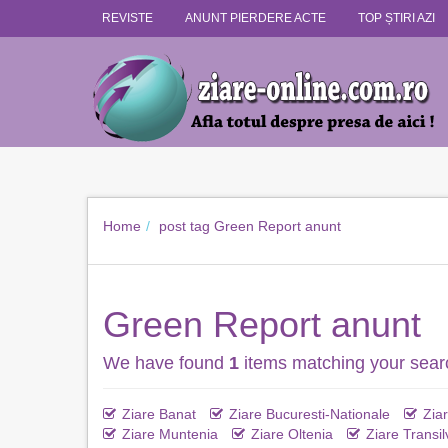
REVISTE
ANUNT PIERDERE ACTE
TOP ȘTIRI AZI
Home
post tag
Green Report anunt
Green Report anunt
We have found
1
items matching your sear
Ziare Banat
Ziare Bucuresti-Nationale
Zia
Ziare Muntenia
Ziare Oltenia
Ziare Transil