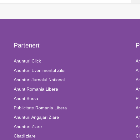
Parteneri:
P
Anunturi Click
An
Anunturi Evenimentul Zilei
An
Anunturi Jurnalul National
An
Anunt Romania Libera
An
Anunt Bursa
Pu
Publicitate Romania Libera
A
Anunturi Angajari Ziare
An
Anunturi Ziare
An
Citatii ziare
Ci