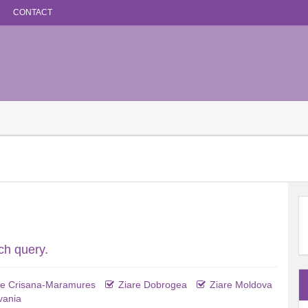
CONTACT
ch query.
re Crisana-Maramures
Ziare Dobrogea
Ziare Moldova
vania