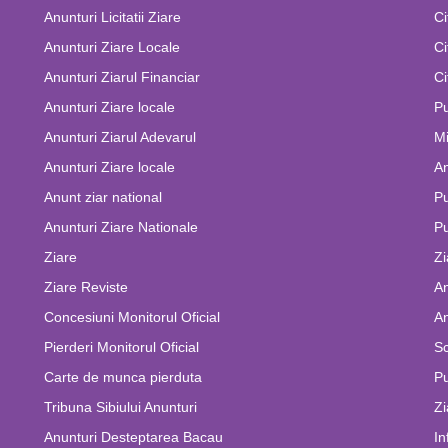
Anunturi Licitatii Ziare
Ci
Anunturi Ziare Locale
Ci
Anunturi Ziarul Financiar
Ci
Anunturi Ziare locale
Pu
Anunturi Ziarul Adevarul
Mi
Anunturi Ziare locale
An
Anunt ziar national
Pu
Anunturi Ziare Nationale
Pu
Ziare
Zi
Ziare Reviste
An
Concesiuni Monitorul Oficial
An
Pierderi Monitorul Oficial
Sc
Carte de munca pierduta
Pu
Tribuna Sibiului Anunturi
Zi
Anunturi Desteptarea Bacau
In