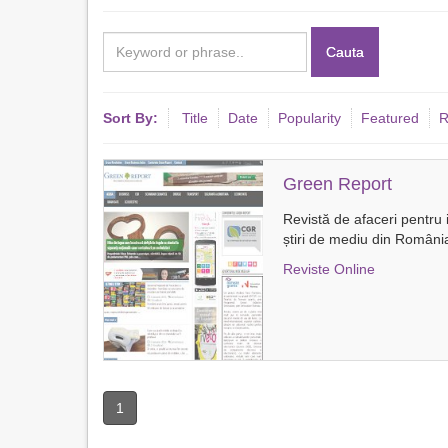
Cauta
Sort By:
Title
Date
Popularity
Featured
R
Green Report
Revistă de afaceri pentru 
știri de mediu din România
Reviste Online
1