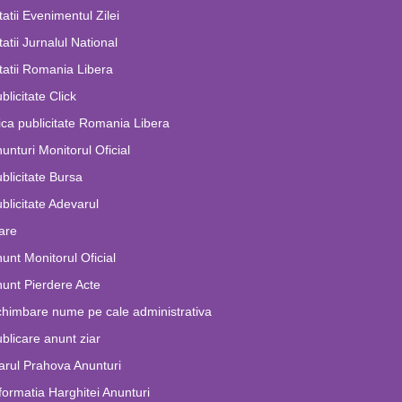
tatii Evenimentul Zilei
tatii Jurnalul National
tatii Romania Libera
blicitate Click
ca publicitate Romania Libera
unturi Monitorul Oficial
blicitate Bursa
blicitate Adevarul
are
unt Monitorul Oficial
unt Pierdere Acte
himbare nume pe cale administrativa
blicare anunt ziar
arul Prahova Anunturi
formatia Harghitei Anunturi