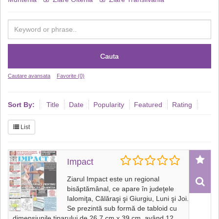
Cauta
Cautare avansata
Favorite (0)
Sort By:
Title
Date
Popularity
Featured
Rating
List
Impact
Ziarul Impact este un regional
bisăptămânal, ce apare în judeţele
Ialomiţa, Călăraşi şi Giurgiu, Luni şi Joi.
Se prezintă sub formă de tabloid cu
dimensiunile tiparului de 26,7 cm x 39 cm, având 12