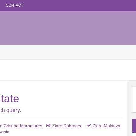
CONTACT
itate
ch query.
re Crisana-Maramures
Ziare Dobrogea
Ziare Moldova
vania