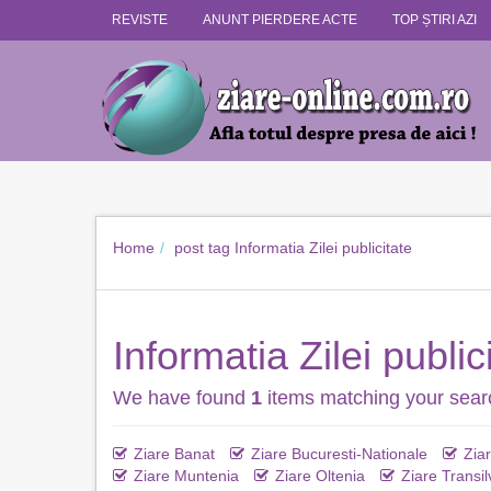
REVISTE
ANUNT PIERDERE ACTE
TOP ȘTIRI AZI
Home
post tag
Informatia Zilei publicitate
Informatia Zilei public
We have found
1
items matching your sear
Ziare Banat
Ziare Bucuresti-Nationale
Zia
Ziare Muntenia
Ziare Oltenia
Ziare Transil