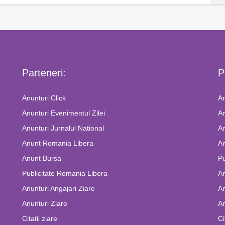
Parteneri:
P
Anunturi Click
An
Anunturi Evenimentul Zilei
An
Anunturi Jurnalul National
An
Anunt Romania Libera
An
Anunt Bursa
Pu
Publicitate Romania Libera
A
Anunturi Angajari Ziare
An
Anunturi Ziare
An
Citatii ziare
Ci