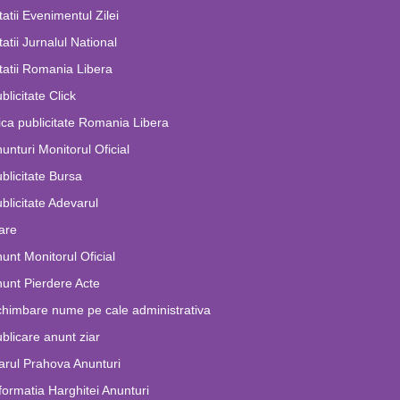
tatii Evenimentul Zilei
tatii Jurnalul National
tatii Romania Libera
blicitate Click
ca publicitate Romania Libera
unturi Monitorul Oficial
blicitate Bursa
blicitate Adevarul
are
unt Monitorul Oficial
unt Pierdere Acte
himbare nume pe cale administrativa
blicare anunt ziar
arul Prahova Anunturi
formatia Harghitei Anunturi