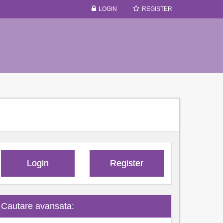
LOGIN
REGISTER
Login
Register
Cautare avansata: