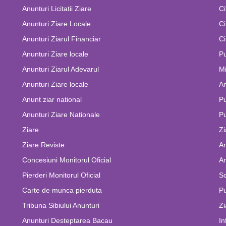
Anunturi Licitatii Ziare
Ci
Anunturi Ziare Locale
Ci
Anunturi Ziarul Financiar
Ci
Anunturi Ziare locale
Pu
Anunturi Ziarul Adevarul
Mi
Anunturi Ziare locale
An
Anunt ziar national
Pu
Anunturi Ziare Nationale
Pu
Ziare
Zi
Ziare Reviste
An
Concesiuni Monitorul Oficial
An
Pierderi Monitorul Oficial
Sc
Carte de munca pierduta
Pu
Tribuna Sibiului Anunturi
Zi
Anunturi Desteptarea Bacau
In