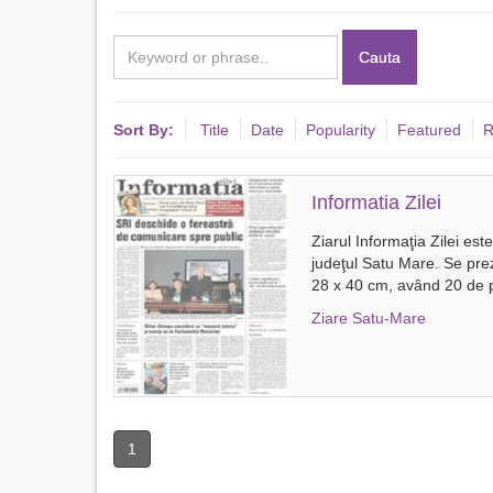
Cauta
Sort By:
Title
Date
Popularity
Featured
R
Informatia Zilei
Ziarul Informaţia Zilei es
judeţul Satu Mare. Se prez
28 x 40 cm, având 20 de p
Ziare Satu-Mare
1