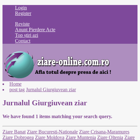
Login
Register
Reviste
Anunt Pierdere Acte
Top știri azi
Contact
Home
post tag
Jurnalul Giurgiuvean ziar
Jurnalul Giurgiuvean ziar
We have found
1
items matching your search query.
Ziare Banat
Ziare Bucuresti-Nationale
Ziare Crisana-Maramures
Ziare Dobrogea
Ziare Moldova
Ziare Muntenia
Ziare Oltenia
Ziare