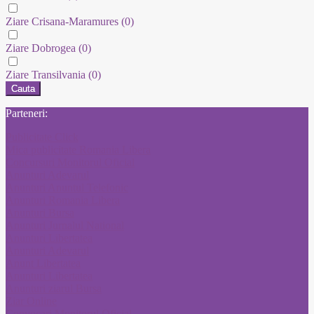
Ziare Crisana-Maramures
(0)
Ziare Dobrogea
(0)
Ziare Transilvania
(0)
Cauta
Parteneri:
Publicitate Click
Mica publicitate Romania Libera
Concursuri Monitorul Oficial
Anunturi Adevarul
Anunturi Anuntul Telefonic
Anunturi Romania Libera
Anunturi Bursa
Anunturi Jurnalul National
Anunturi Libertatea
Anunturi Adevarul
Anunt Libertatea
Anunturi Libertatea
Anunturi ziarul Bursa
Ziar Online
Convocari Monitorul Oficial