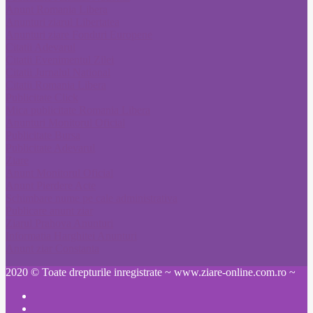
Anunt Romania Libera
Anunturi ziarul Libertatea
Anunturi ziare Fonduri Europene
Citatii Adevarul
Citatii Evenimentul Zilei
Citatii Jurnalul National
Citatii Romania Libera
Publicitate Click
Mica publicitate Romania Libera
Anunturi Monitorul Oficial
Publicitate Bursa
Publicitate Adevarul
Ziare
Anunt Monitorul Oficial
Anunt Pierdere Acte
Schimbare nume pe cale administrativa
Publicare anunt ziar
Ziarul Prahova Anunturi
Informatia Harghitei Anunturi
Anunt ziar Constanta
2020 © Toate drepturile inregistrate ~ www.ziare-online.com.ro ~