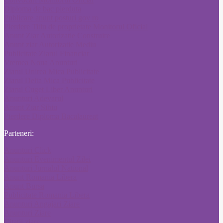
Diploma de bac pierduta
Publicare anunt posturi gov ro
Pierdere Titlu de proprietate Monitorul Oficial
Anunt Ziar Autorizatie Construire
Anunt ziar Autorizatie Mediu
Publicitate Ziarul Financiar
Vremea Noua Anunturi
Ziarul Unirea Mica Publicitate
Ziarul Delta Mica Publicitate
Ziarul Cuget Liber Anunturi
Anunturi Adevarul
Anunt Ziar Sibiu
Pierdere Diploma Bacalaureat
Parteneri:
Anunturi Click
Anunturi Evenimentul Zilei
Anunturi Jurnalul National
Anunt Romania Libera
Anunt Bursa
Publicitate Romania Libera
Anunturi Angajari Ziare
Anunturi Ziare
Citatii ziare