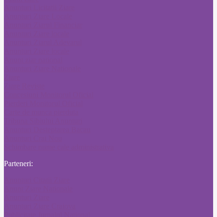
Anunturi Licitatii Ziare
Anunturi Ziare Locale
Anunturi Ziarul Financiar
Anunturi Ziare locale
Anunturi Ziarul Adevarul
Anunturi Ziare locale
Anunt ziar national
Anunturi Ziare Nationale
Ziare
Ziare Reviste
Concesiuni Monitorul Oficial
Pierderi Monitorul Oficial
Carte de munca pierduta
Tribuna Sibiului Anunturi
Anunturi Desteptarea Bacau
Anunturi Crai Nou
Schimbare nume cale administrativa
Parteneri:
Anunturi Citatii Ziare
Anunt Ziare Nationale
Anunturi Ziare
Anunturi Ziare Craiova
Publicitate Jurnalul National