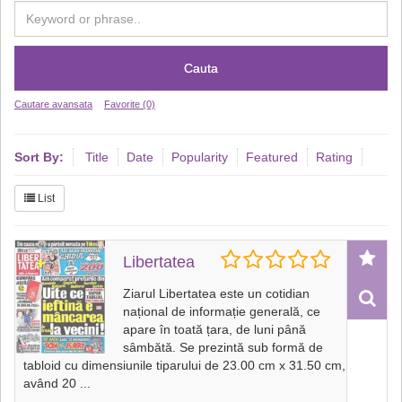
Cauta
Cautare avansata
Favorite (0)
Sort By:
Title
Date
Popularity
Featured
Rating
List
Libertatea
Ziarul Libertatea este un cotidian
național de informație generală, ce
apare în toată țara, de luni până
sâmbătă. Se prezintă sub formă de
tabloid cu dimensiunile tiparului de 23.00 cm x 31.50 cm,
având 20
...