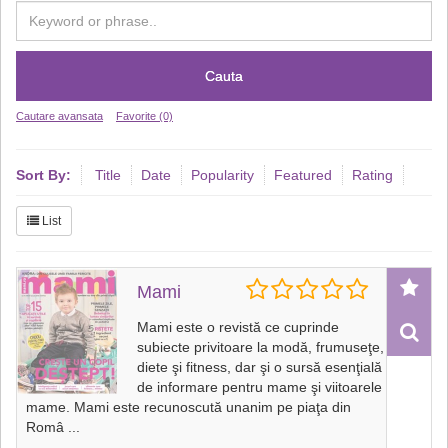
Cauta
Cautare avansata
Favorite (0)
Sort By:
Title
Date
Popularity
Featured
Rating
List
Mami
Mami este o revistă ce cuprinde
subiecte privitoare la modă, frumuseţe,
diete şi fitness, dar şi o sursă esenţială
de informare pentru mame şi viitoarele
mame. Mami este recunoscută unanim pe piaţa din
Româ
...