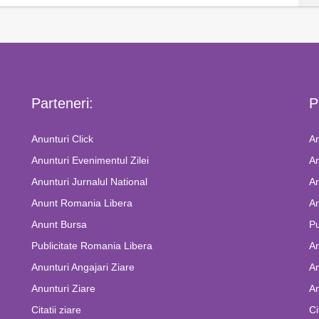
Parteneri:
P
Anunturi Click
An
Anunturi Evenimentul Zilei
An
Anunturi Jurnalul National
An
Anunt Romania Libera
An
Anunt Bursa
Pu
Publicitate Romania Libera
A
Anunturi Angajari Ziare
An
Anunturi Ziare
An
Citatii ziare
Ci