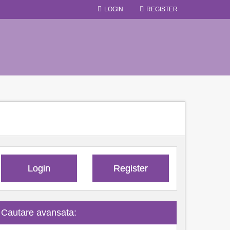
LOGIN
REGISTER
Login
Register
Cautare avansata: