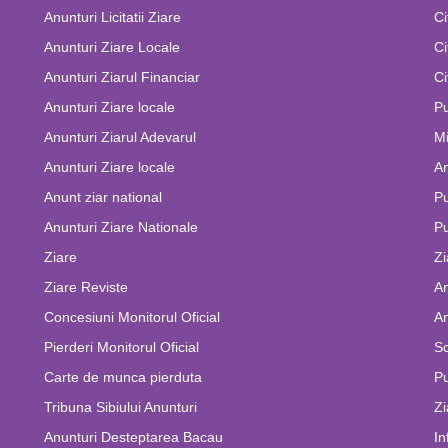
Anunturi Licitatii Ziare
Ci
Anunturi Ziare Locale
Ci
Anunturi Ziarul Financiar
Ci
Anunturi Ziare locale
Pu
Anunturi Ziarul Adevarul
Mi
Anunturi Ziare locale
An
Anunt ziar national
Pu
Anunturi Ziare Nationale
Pu
Ziare
Zi
Ziare Reviste
An
Concesiuni Monitorul Oficial
An
Pierderi Monitorul Oficial
Sc
Carte de munca pierduta
Pu
Tribuna Sibiului Anunturi
Zi
Anunturi Desteptarea Bacau
In