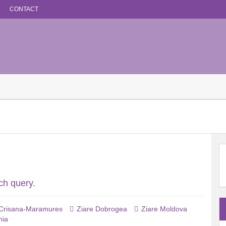
CONTACT
ch query.
 Crisana-Maramures
Ziare Dobrogea
Ziare Moldova
nia