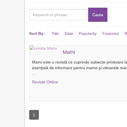
Cauta
Sort By:
Title
Date
Popularity
Featured
R
Mami
Mami este o revistă ce cuprinde subiecte privitoare la
esenţială de informare pentru mame şi viitoarele 
...
Reviste Online
1