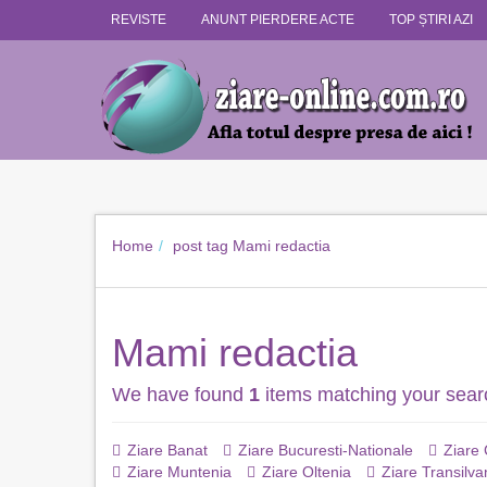
REVISTE
ANUNT PIERDERE ACTE
TOP ȘTIRI AZI
Home
post tag
Mami redactia
Mami redactia
We have found
1
items matching your sear
Ziare Banat
Ziare Bucuresti-Nationale
Ziare
Ziare Muntenia
Ziare Oltenia
Ziare Transilva