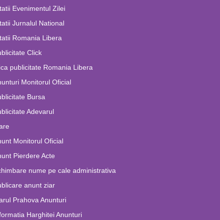
tatii Evenimentul Zilei
tatii Jurnalul National
tatii Romania Libera
blicitate Click
ca publicitate Romania Libera
unturi Monitorul Oficial
blicitate Bursa
blicitate Adevarul
are
unt Monitorul Oficial
unt Pierdere Acte
himbare nume pe cale administrativa
blicare anunt ziar
arul Prahova Anunturi
formatia Harghitei Anunturi