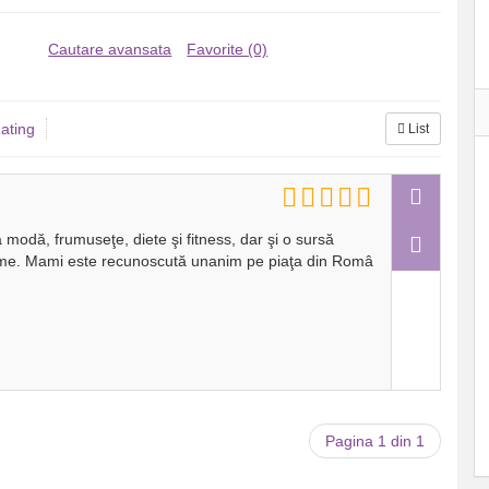
Cautare avansata
Favorite (0)
ating
List
 modă, frumuseţe, diete şi fitness, dar şi o sursă
mame. Mami este recunoscută unanim pe piaţa din Româ
Pagina 1 din 1