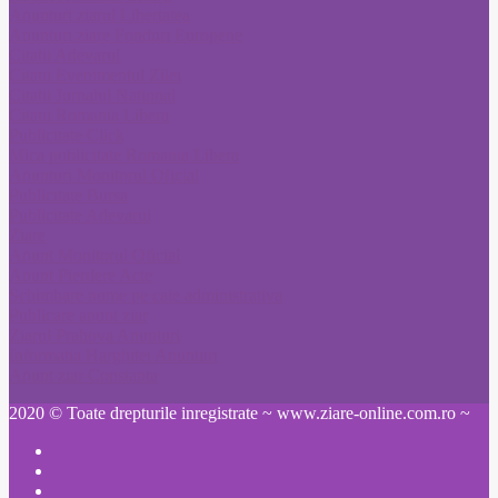
Anunturi ziarul Libertatea
Anunturi ziare Fonduri Europene
Citatii Adevarul
Citatii Evenimentul Zilei
Citatii Jurnalul National
Citatii Romania Libera
Publicitate Click
Mica publicitate Romania Libera
Anunturi Monitorul Oficial
Publicitate Bursa
Publicitate Adevarul
Ziare
Anunt Monitorul Oficial
Anunt Pierdere Acte
Schimbare nume pe cale administrativa
Publicare anunt ziar
Ziarul Prahova Anunturi
Informatia Harghitei Anunturi
Anunt ziar Constanta
2020 © Toate drepturile inregistrate ~ www.ziare-online.com.ro ~