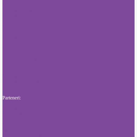
Anunturi Ziare Locale
Anunturi Ziarul Financiar
Anunturi Ziare locale
Anunturi Ziarul Adevarul
Anunturi Ziare locale
Anunt ziar national
Anunturi Ziare Nationale
Ziare
Ziare Reviste
Concesiuni Monitorul Oficial
Pierderi Monitorul Oficial
Carte de munca pierduta
Tribuna Sibiului Anunturi
Anunturi Desteptarea Bacau
Anunturi Crai Nou
Schimbare nume cale administrativa
Parteneri:
Anunturi Citatii Ziare
Anunt Ziare Nationale
Anunturi Ziare
Anunturi Ziare Craiova
Publicitate Jurnalul National
Anunt Romania Libera