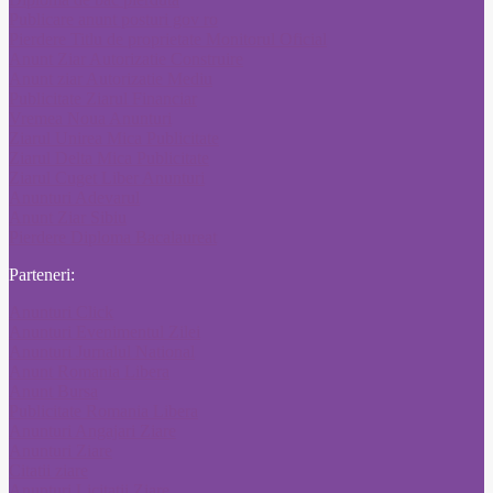
Publicare anunt posturi gov ro
Pierdere Titlu de proprietate Monitorul Oficial
Anunt Ziar Autorizatie Construire
Anunt ziar Autorizatie Mediu
Publicitate Ziarul Financiar
Vremea Noua Anunturi
Ziarul Unirea Mica Publicitate
Ziarul Delta Mica Publicitate
Ziarul Cuget Liber Anunturi
Anunturi Adevarul
Anunt Ziar Sibiu
Pierdere Diploma Bacalaureat
Parteneri:
Anunturi Click
Anunturi Evenimentul Zilei
Anunturi Jurnalul National
Anunt Romania Libera
Anunt Bursa
Publicitate Romania Libera
Anunturi Angajari Ziare
Anunturi Ziare
Citatii ziare
Anunturi Licitatii Ziare