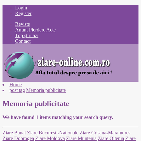
Login
Register
Reviste
Anunt Pierdere Acte
Top știri azi
Contact
Home
post tag
Memoria publicitate
Memoria publicitate
We have found
1
items matching your search query.
Ziare Banat
Ziare Bucuresti-Nationale
Ziare Crisana-Maramures
Ziare Dobrogea
Ziare Moldova
Ziare Muntenia
Ziare Oltenia
Ziare