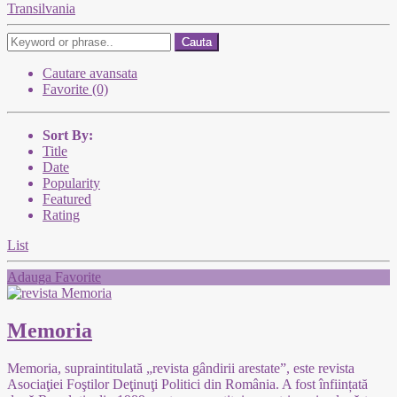
Transilvania
Cauta
Cautare avansata
Favorite (0)
Sort By:
Title
Date
Popularity
Featured
Rating
List
Adauga Favorite
Memoria
Memoria, supraintitulată „revista gândirii arestate”, este revista
Asociaţiei Foştilor Deţinuţi Politici din România. A fost înființată