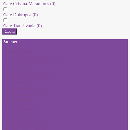
Ziare Crisana-Maramures
(0)
Ziare Dobrogea
(0)
Ziare Transilvania
(0)
Cauta
Parteneri:
Publicitate Click
Mica publicitate Romania Libera
Concursuri Monitorul Oficial
Anunturi Adevarul
Anunturi Anuntul Telefonic
Anunturi Romania Libera
Anunturi Bursa
Anunturi Jurnalul National
Anunturi Libertatea
Anunturi Adevarul
Anunt Libertatea
Anunturi Libertatea
Anunturi ziarul Bursa
Ziar Online
Convocari Monitorul Oficial
Diploma de bac pierduta