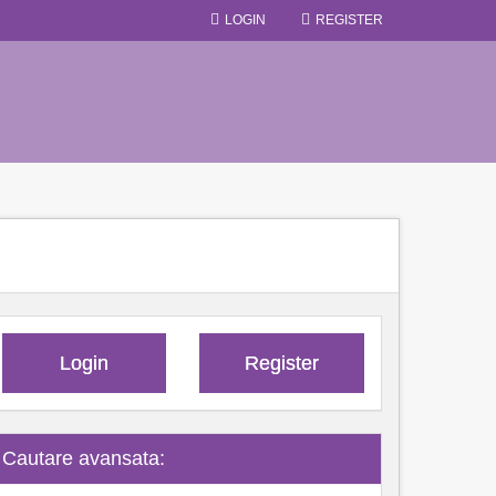
LOGIN
REGISTER
Login
Register
Cautare avansata: