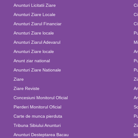
Anunturi Licitatii Ziare
Ci
Anunturi Ziare Locale
Ci
Anunturi Ziarul Financiar
Ci
Anunturi Ziare locale
Pu
Anunturi Ziarul Adevarul
Mi
Anunturi Ziare locale
An
Anunt ziar national
Pu
Anunturi Ziare Nationale
Pu
Ziare
Zi
Ziare Reviste
An
Concesiuni Monitorul Oficial
An
Pierderi Monitorul Oficial
Sc
Carte de munca pierduta
Pu
Tribuna Sibiului Anunturi
Zi
Anunturi Desteptarea Bacau
In