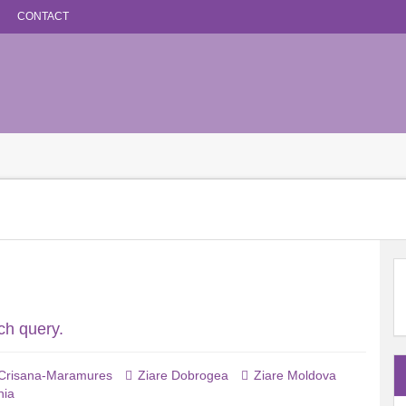
CONTACT
ch query.
 Crisana-Maramures
Ziare Dobrogea
Ziare Moldova
nia