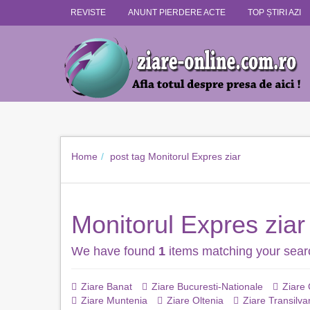
REVISTE
ANUNT PIERDERE ACTE
TOP ȘTIRI AZI
Home
post tag
Monitorul Expres ziar
Monitorul Expres ziar
We have found
1
items matching your sear
Ziare Banat
Ziare Bucuresti-Nationale
Ziare
Ziare Muntenia
Ziare Oltenia
Ziare Transilva