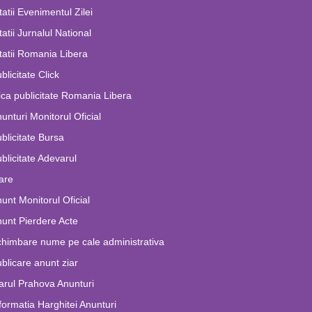
tatii Evenimentul Zilei
tatii Jurnalul National
tatii Romania Libera
blicitate Click
ca publicitate Romania Libera
unturi Monitorul Oficial
blicitate Bursa
blicitate Adevarul
are
unt Monitorul Oficial
unt Pierdere Acte
himbare nume pe cale administrativa
blicare anunt ziar
arul Prahova Anunturi
formatia Harghitei Anunturi