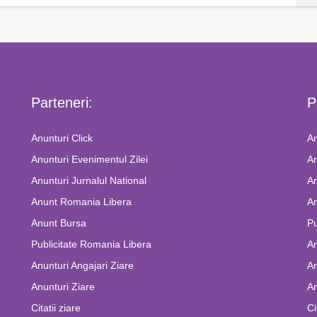
Parteneri:
P
Anunturi Click
An
Anunturi Evenimentul Zilei
An
Anunturi Jurnalul National
An
Anunt Romania Libera
An
Anunt Bursa
Pu
Publicitate Romania Libera
A
Anunturi Angajari Ziare
An
Anunturi Ziare
An
Citatii ziare
Ci