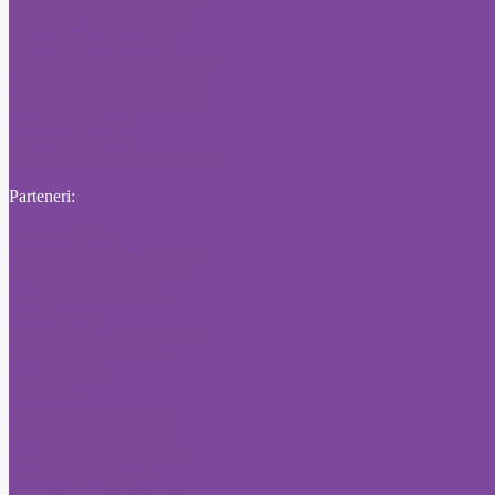
Publicitate Ziarul Financiar
Vremea Noua Anunturi
Ziarul Unirea Mica Publicitate
Ziarul Delta Mica Publicitate
Ziarul Cuget Liber Anunturi
Anunturi Adevarul
Anunt Ziar Sibiu
Pierdere Diploma Bacalaureat
Parteneri:
Anunturi Click
Anunturi Evenimentul Zilei
Anunturi Jurnalul National
Anunt Romania Libera
Anunt Bursa
Publicitate Romania Libera
Anunturi Angajari Ziare
Anunturi Ziare
Citatii ziare
Anunturi Licitatii Ziare
Anunturi Ziare Locale
Anunturi Ziarul Financiar
Anunturi Ziare locale
Anunturi Ziarul Adevarul