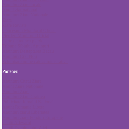
Anunturi Ziare locale
Anunt ziar national
Anunturi Ziare Nationale
Ziare
Ziare Reviste
Concesiuni Monitorul Oficial
Pierderi Monitorul Oficial
Carte de munca pierduta
Tribuna Sibiului Anunturi
Anunturi Desteptarea Bacau
Anunturi Crai Nou
Schimbare nume cale administrativa
Parteneri:
Anunturi Citatii Ziare
Anunt Ziare Nationale
Anunturi Ziare
Anunturi Ziare Craiova
Publicitate Jurnalul National
Anunt Romania Libera
Anunturi ziarul Libertatea
Anunturi ziare Fonduri Europene
Citatii Adevarul
Citatii Evenimentul Zilei