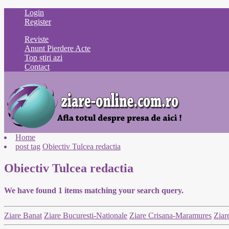
Login
Register
Reviste
Anunt Pierdere Acte
Top știri azi
Contact
Home
post tag
Obiectiv Tulcea redactia
Obiectiv Tulcea redactia
We have found
1
items matching your search query.
Ziare Banat
Ziare Bucuresti-Nationale
Ziare Crisana-Maramures
Ziar