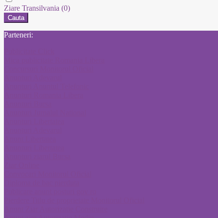
Ziare Transilvania
(0)
Cauta
Parteneri:
Publicitate Click
Mica publicitate Romania Libera
Concursuri Monitorul Oficial
Anunturi Adevarul
Anunturi Anuntul Telefonic
Anunturi Romania Libera
Anunturi Bursa
Anunturi Jurnalul National
Anunturi Libertatea
Anunturi Adevarul
Anunt Libertatea
Anunturi Libertatea
Anunturi ziarul Bursa
Ziar Online
Convocari Monitorul Oficial
Diploma de bac pierduta
Publicare anunt posturi gov ro
Pierdere Titlu de proprietate Monitorul Oficial
Anunt Ziar Autorizatie Construire
Anunt ziar Autorizatie Mediu