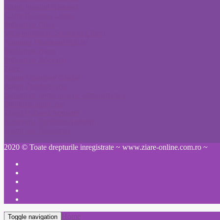
Citatii Jurnalul National
Citatii Romania Libera
Publicitate Click
Mica publicitate Romania Libera
Anunturi Monitorul Oficial
Publicitate Bursa
Publicitate Adevarul
Ziare
Anunt Monitorul Oficial
Anunt Pierdere Acte
Schimbare nume pe cale administrativa
Publicare anunt ziar
Ziarul Prahova Anunturi
Informatia Harghitei Anunturi
Anunt ziar Constanta
2020 © Toate drepturile inregistrate ~ www.ziare-online.com.ro ~
Home
Toggle navigation