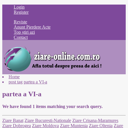
Login
Register
Reviste
Anunt Pierdere Acte
Top știri azi
Contact
Home
post tag
partea a VI-a
partea a VI-a
We have found
1
items matching your search query.
Ziare Banat
Ziare Bucuresti-Nationale
Ziare Crisana-Maramures
Ziare Dobrogea
Ziare Moldova
Ziare Muntenia
Ziare Oltenia
Ziare