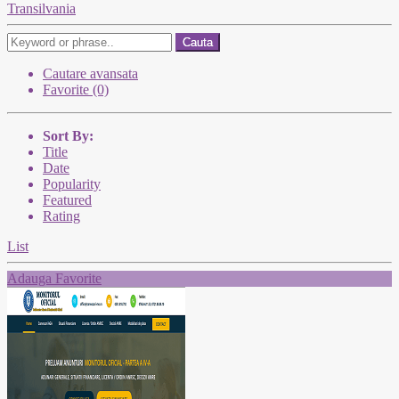
Transilvania
Cauta
Cautare avansata
Favorite (0)
Sort By:
Title
Date
Popularity
Featured
Rating
List
Adauga Favorite