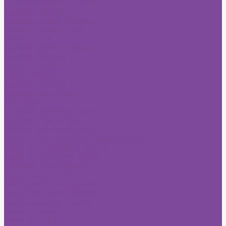
Concursuri Monitorul Oficial
Anunturi Adevarul
Anunturi Anuntul Telefonic
Anunturi Romania Libera
Anunturi Bursa
Anunturi Jurnalul National
Anunturi Libertatea
Anunturi Adevarul
Anunt Libertatea
Anunturi Libertatea
Anunturi ziarul Bursa
Ziar Online
Convocari Monitorul Oficial
Diploma de bac pierduta
Publicare anunt posturi gov ro
Pierdere Titlu de proprietate Monitorul Oficial
Anunt Ziar Autorizatie Construire
Anunt ziar Autorizatie Mediu
Publicitate Ziarul Financiar
Vremea Noua Anunturi
Ziarul Unirea Mica Publicitate
Ziarul Delta Mica Publicitate
Ziarul Cuget Liber Anunturi
Anunturi Adevarul
Anunt Ziar Sibiu