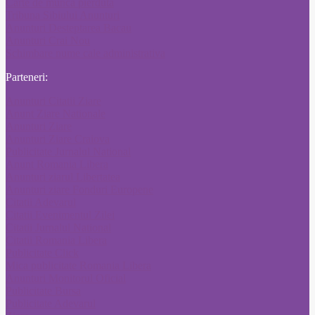
Carte de munca pierduta
Tribuna Sibiului Anunturi
Anunturi Desteptarea Bacau
Anunturi Crai Nou
Schimbare nume cale administrativa
Parteneri:
Anunturi Citatii Ziare
Anunt Ziare Nationale
Anunturi Ziare
Anunturi Ziare Craiova
Publicitate Jurnalul National
Anunt Romania Libera
Anunturi ziarul Libertatea
Anunturi ziare Fonduri Europene
Citatii Adevarul
Citatii Evenimentul Zilei
Citatii Jurnalul National
Citatii Romania Libera
Publicitate Click
Mica publicitate Romania Libera
Anunturi Monitorul Oficial
Publicitate Bursa
Publicitate Adevarul