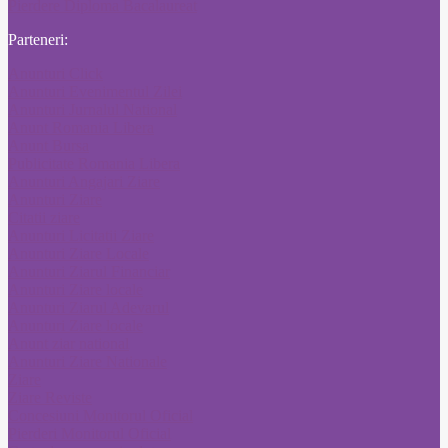
Pierdere Diploma Bacalaureat
Parteneri:
Anunturi Click
Anunturi Evenimentul Zilei
Anunturi Jurnalul National
Anunt Romania Libera
Anunt Bursa
Publicitate Romania Libera
Anunturi Angajari Ziare
Anunturi Ziare
Citatii ziare
Anunturi Licitatii Ziare
Anunturi Ziare Locale
Anunturi Ziarul Financiar
Anunturi Ziare locale
Anunturi Ziarul Adevarul
Anunturi Ziare locale
Anunt ziar national
Anunturi Ziare Nationale
Ziare
Ziare Reviste
Concesiuni Monitorul Oficial
Pierderi Monitorul Oficial