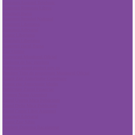
Anunturi Anuntul Telefonic
Anunturi Romania Libera
Anunturi Bursa
Anunturi Jurnalul National
Anunturi Libertatea
Anunturi Adevarul
Anunt Libertatea
Anunturi Libertatea
Anunturi ziarul Bursa
Ziar Online
Convocari Monitorul Oficial
Diploma de bac pierduta
Publicare anunt posturi gov ro
Pierdere Titlu de proprietate Monitorul Oficial
Anunt Ziar Autorizatie Construire
Anunt ziar Autorizatie Mediu
Publicitate Ziarul Financiar
Vremea Noua Anunturi
Ziarul Unirea Mica Publicitate
Ziarul Delta Mica Publicitate
Ziarul Cuget Liber Anunturi
Anunturi Adevarul
Anunt Ziar Sibiu
Pierdere Diploma Bacalaureat