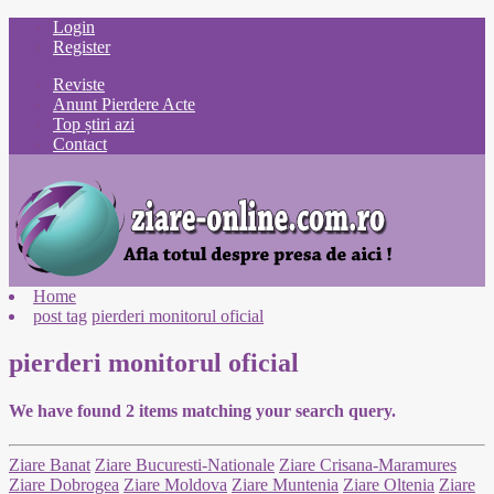
Login
Register
Reviste
Anunt Pierdere Acte
Top știri azi
Contact
Home
post tag
pierderi monitorul oficial
pierderi monitorul oficial
We have found
2
items matching your search query.
Ziare Banat
Ziare Bucuresti-Nationale
Ziare Crisana-Maramures
Ziare Dobrogea
Ziare Moldova
Ziare Muntenia
Ziare Oltenia
Ziare