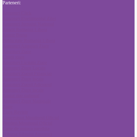
Parteneri:
Anunturi Click
Anunturi Evenimentul Zilei
Anunturi Jurnalul National
Anunt Romania Libera
Anunt Bursa
Publicitate Romania Libera
Anunturi Angajari Ziare
Anunturi Ziare
Citatii ziare
Anunturi Licitatii Ziare
Anunturi Ziare Locale
Anunturi Ziarul Financiar
Anunturi Ziare locale
Anunturi Ziarul Adevarul
Anunturi Ziare locale
Anunt ziar national
Anunturi Ziare Nationale
Ziare
Ziare Reviste
Concesiuni Monitorul Oficial
Pierderi Monitorul Oficial
Carte de munca pierduta
Tribuna Sibiului Anunturi