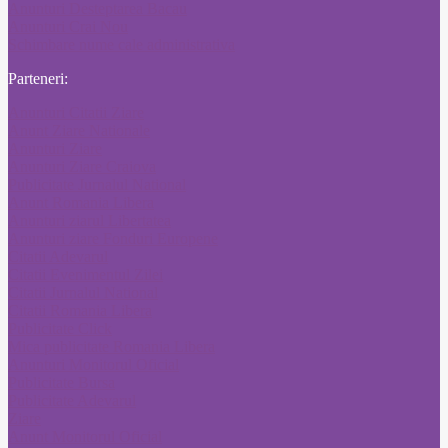
Anunturi Desteptarea Bacau
Anunturi Crai Nou
Schimbare nume cale administrativa
Parteneri:
Anunturi Citatii Ziare
Anunt Ziare Nationale
Anunturi Ziare
Anunturi Ziare Craiova
Publicitate Jurnalul National
Anunt Romania Libera
Anunturi ziarul Libertatea
Anunturi ziare Fonduri Europene
Citatii Adevarul
Citatii Evenimentul Zilei
Citatii Jurnalul National
Citatii Romania Libera
Publicitate Click
Mica publicitate Romania Libera
Anunturi Monitorul Oficial
Publicitate Bursa
Publicitate Adevarul
Ziare
Anunt Monitorul Oficial