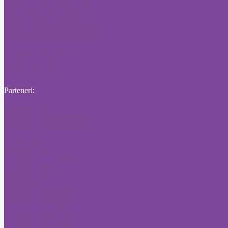
Publicitate Ziarul Financiar
Vremea Noua Anunturi
Ziarul Unirea Mica Publicitate
Ziarul Delta Mica Publicitate
Ziarul Cuget Liber Anunturi
Anunturi Adevarul
Anunt Ziar Sibiu
Pierdere Diploma Bacalaureat
Parteneri:
Anunturi Click
Anunturi Evenimentul Zilei
Anunturi Jurnalul National
Anunt Romania Libera
Anunt Bursa
Publicitate Romania Libera
Anunturi Angajari Ziare
Anunturi Ziare
Citatii ziare
Anunturi Licitatii Ziare
Anunturi Ziare Locale
Anunturi Ziarul Financiar
Anunturi Ziare locale
Anunturi Ziarul Adevarul