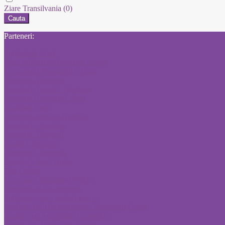
Ziare Transilvania
(0)
Cauta
Parteneri:
Publicitate Click
Mica publicitate Romania Libera
Concursuri Monitorul Oficial
Anunturi Adevarul
Anunturi Anuntul Telefonic
Anunturi Romania Libera
Anunturi Bursa
Anunturi Jurnalul National
Anunturi Libertatea
Anunturi Adevarul
Anunt Libertatea
Anunturi Libertatea
Anunturi ziarul Bursa
Ziar Online
Convocari Monitorul Oficial
Diploma de bac pierduta
Publicare anunt posturi gov ro
Pierdere Titlu de proprietate Monitorul Oficial
Anunt Ziar Autorizatie Construire
Anunt ziar Autorizatie Mediu