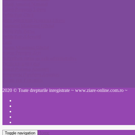
Citatii Jurnalul National
Citatii Romania Libera
Publicitate Click
Mica publicitate Romania Libera
Anunturi Monitorul Oficial
Publicitate Bursa
Publicitate Adevarul
Ziare
Anunt Monitorul Oficial
Anunt Pierdere Acte
Schimbare nume pe cale administrativa
Publicare anunt ziar
Ziarul Prahova Anunturi
Informatia Harghitei Anunturi
Anunt ziar Constanta
2020 © Toate drepturile inregistrate ~ www.ziare-online.com.ro ~
Home
Toggle navigation