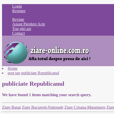
Login
Register
Reviste
Anunt Pierdere Acte
Top știri azi
Contact
Home
post tag
publiciate Republicanul
publiciate Republicanul
We have found
1
items matching your search query.
Ziare Banat
Ziare Bucuresti-Nationale
Ziare Crisana-Maramures
Ziar