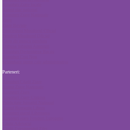
Anunturi Ziare locale
Anunt ziar national
Anunturi Ziare Nationale
Ziare
Ziare Reviste
Concesiuni Monitorul Oficial
Pierderi Monitorul Oficial
Carte de munca pierduta
Tribuna Sibiului Anunturi
Anunturi Desteptarea Bacau
Anunturi Crai Nou
Schimbare nume cale administrativa
Parteneri:
Anunturi Citatii Ziare
Anunt Ziare Nationale
Anunturi Ziare
Anunturi Ziare Craiova
Publicitate Jurnalul National
Anunt Romania Libera
Anunturi ziarul Libertatea
Anunturi ziare Fonduri Europene
Citatii Adevarul
Citatii Evenimentul Zilei