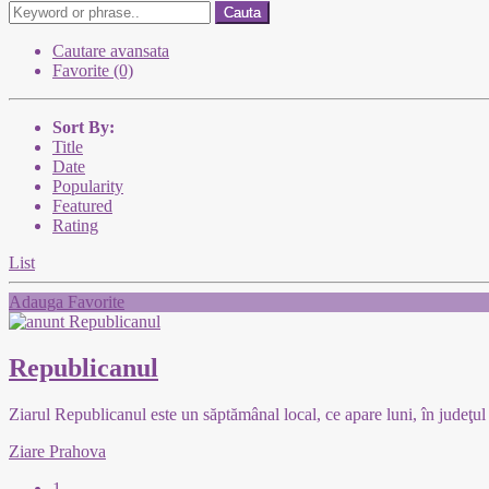
Cauta
Cautare avansata
Favorite (0)
Sort By:
Title
Date
Popularity
Featured
Rating
List
Adauga Favorite
Republicanul
Ziarul Republicanul este un săptămânal local, ce apare luni, în judeţu
Ziare Prahova
1