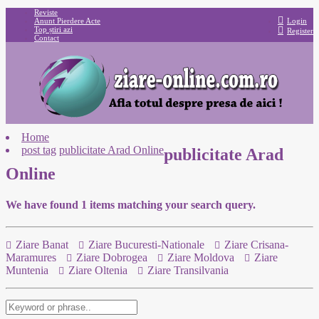
Reviste
Anunt Pierdere Acte
Login
Top știri azi
Register
Contact
Home
post tag
publicitate Arad Online
publicitate Arad
Online
We have found
1
items matching your search query.
Ziare Banat
Ziare Bucuresti-Nationale
Ziare Crisana-
Maramures
Ziare Dobrogea
Ziare Moldova
Ziare
Muntenia
Ziare Oltenia
Ziare Transilvania