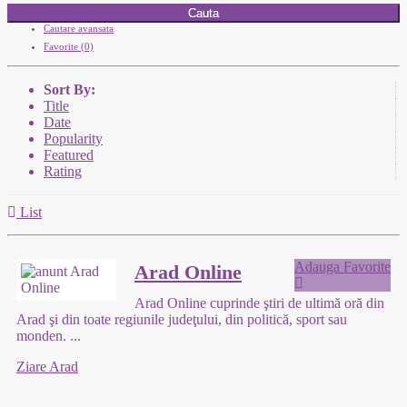
Cauta
Cautare avansata
Favorite (0)
Sort By:
Title
Date
Popularity
Featured
Rating
List
Adauga Favorite
Arad Online
Arad Online cuprinde ştiri de ultimă oră din
Arad şi din toate regiunile judeţului, din politică, sport sau
monden.
...
Ziare Arad