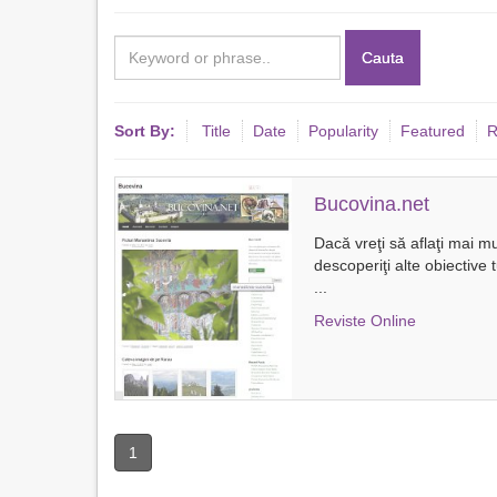
Cauta
Sort By:
Title
Date
Popularity
Featured
R
Bucovina.net
Dacă vreţi să aflaţi mai m
descoperiţi alte obiective 
...
Reviste Online
1