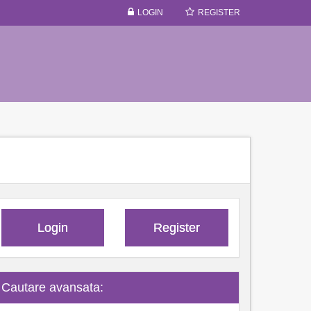
LOGIN
REGISTER
Login
Register
Cautare avansata: