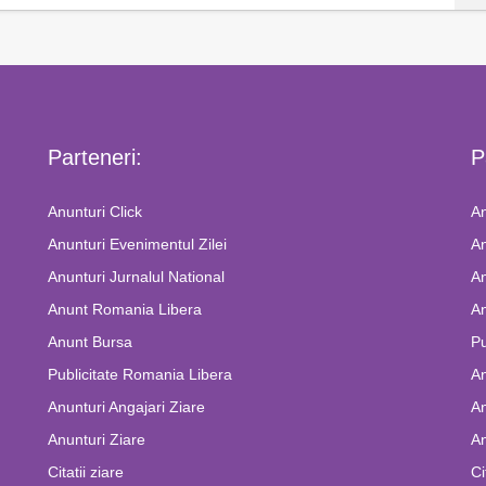
Parteneri:
P
Anunturi Click
An
Anunturi Evenimentul Zilei
An
Anunturi Jurnalul National
An
Anunt Romania Libera
An
Anunt Bursa
Pu
Publicitate Romania Libera
A
Anunturi Angajari Ziare
An
Anunturi Ziare
An
Citatii ziare
Ci