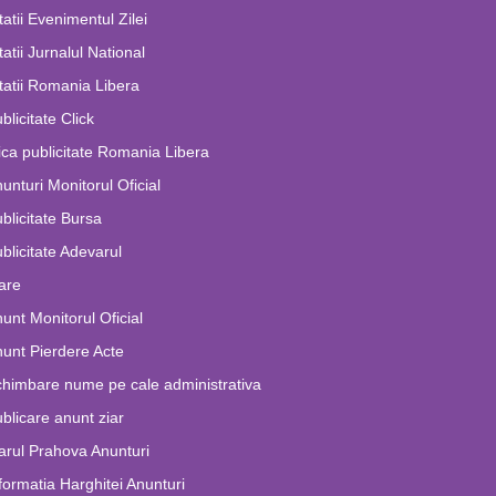
tatii Evenimentul Zilei
tatii Jurnalul National
tatii Romania Libera
blicitate Click
ca publicitate Romania Libera
unturi Monitorul Oficial
blicitate Bursa
blicitate Adevarul
are
unt Monitorul Oficial
unt Pierdere Acte
himbare nume pe cale administrativa
blicare anunt ziar
arul Prahova Anunturi
formatia Harghitei Anunturi