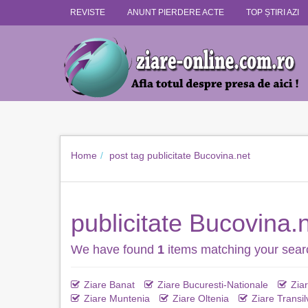
REVISTE
ANUNT PIERDERE ACTE
TOP ȘTIRI AZI
Home
post tag
publicitate Bucovina.net
publicitate Bucovina.
We have found
1
items matching your sear
Ziare Banat
Ziare Bucuresti-Nationale
Zia
Ziare Muntenia
Ziare Oltenia
Ziare Transil