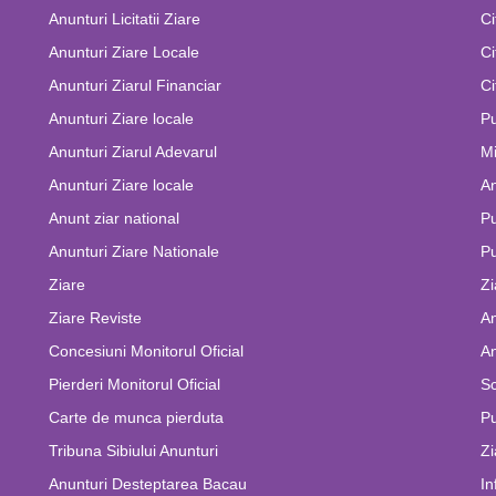
Anunturi Licitatii Ziare
Ci
Anunturi Ziare Locale
Ci
Anunturi Ziarul Financiar
Ci
Anunturi Ziare locale
Pu
Anunturi Ziarul Adevarul
Mi
Anunturi Ziare locale
An
Anunt ziar national
Pu
Anunturi Ziare Nationale
Pu
Ziare
Zi
Ziare Reviste
An
Concesiuni Monitorul Oficial
An
Pierderi Monitorul Oficial
Sc
Carte de munca pierduta
Pu
Tribuna Sibiului Anunturi
Zi
Anunturi Desteptarea Bacau
In