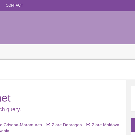
CONTACT
net
ch query.
re Crisana-Maramures
Ziare Dobrogea
Ziare Moldova
vania