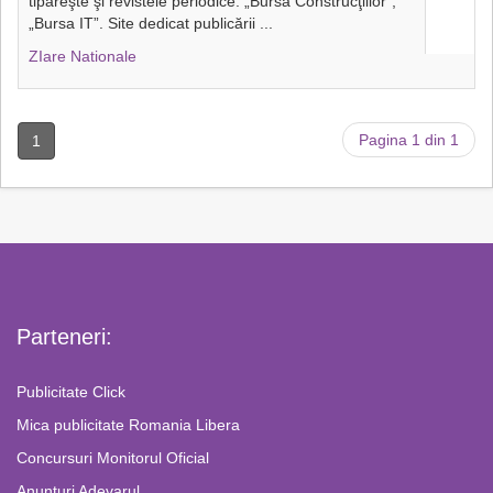
tipăreşte şi revistele periodice: „Bursa Construcţiilor”,
„Bursa IT”. Site dedicat publicării
...
ZIare Nationale
Pagina 1 din 1
1
Parteneri:
Publicitate Click
Mica publicitate Romania Libera
Concursuri Monitorul Oficial
Anunturi Adevarul