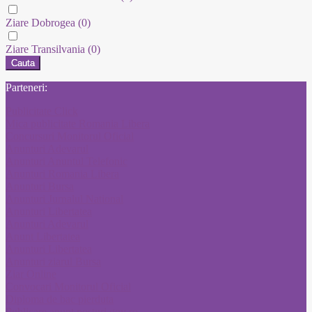
Ziare Dobrogea
(0)
Ziare Transilvania
(0)
Cauta
Parteneri:
Publicitate Click
Mica publicitate Romania Libera
Concursuri Monitorul Oficial
Anunturi Adevarul
Anunturi Anuntul Telefonic
Anunturi Romania Libera
Anunturi Bursa
Anunturi Jurnalul National
Anunturi Libertatea
Anunturi Adevarul
Anunt Libertatea
Anunturi Libertatea
Anunturi ziarul Bursa
Ziar Online
Convocari Monitorul Oficial
Diploma de bac pierduta
Publicare anunt posturi gov ro