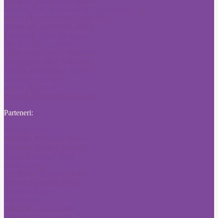
Pierdere Titlu de proprietate Monitorul Oficial
Anunt Ziar Autorizatie Construire
Anunt ziar Autorizatie Mediu
Publicitate Ziarul Financiar
Vremea Noua Anunturi
Ziarul Unirea Mica Publicitate
Ziarul Delta Mica Publicitate
Ziarul Cuget Liber Anunturi
Anunturi Adevarul
Anunt Ziar Sibiu
Pierdere Diploma Bacalaureat
Parteneri:
Anunturi Click
Anunturi Evenimentul Zilei
Anunturi Jurnalul National
Anunt Romania Libera
Anunt Bursa
Publicitate Romania Libera
Anunturi Angajari Ziare
Anunturi Ziare
Citatii ziare
Anunturi Licitatii Ziare
Anunturi Ziare Locale