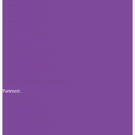
Anunturi Ziarul Financiar
Anunturi Ziare locale
Anunturi Ziarul Adevarul
Anunturi Ziare locale
Anunt ziar national
Anunturi Ziare Nationale
Ziare
Ziare Reviste
Concesiuni Monitorul Oficial
Pierderi Monitorul Oficial
Carte de munca pierduta
Tribuna Sibiului Anunturi
Anunturi Desteptarea Bacau
Anunturi Crai Nou
Schimbare nume cale administrativa
Parteneri:
Anunturi Citatii Ziare
Anunt Ziare Nationale
Anunturi Ziare
Anunturi Ziare Craiova
Publicitate Jurnalul National
Anunt Romania Libera
Anunturi ziarul Libertatea