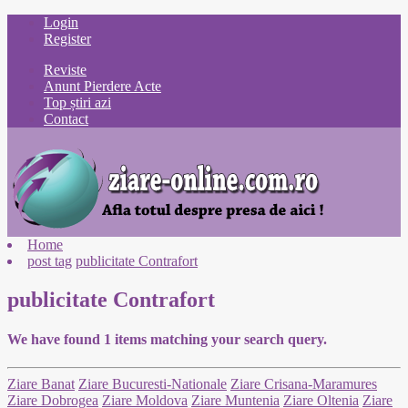
Login
Register
Reviste
Anunt Pierdere Acte
Top știri azi
Contact
Home
post tag
publicitate Contrafort
publicitate Contrafort
We have found
1
items matching your search query.
Ziare Banat
Ziare Bucuresti-Nationale
Ziare Crisana-Maramures
Ziare Dobrogea
Ziare Moldova
Ziare Muntenia
Ziare Oltenia
Ziare