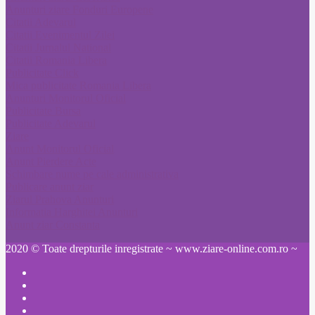
Anunturi ziare Fonduri Europene
Citatii Adevarul
Citatii Evenimentul Zilei
Citatii Jurnalul National
Citatii Romania Libera
Publicitate Click
Mica publicitate Romania Libera
Anunturi Monitorul Oficial
Publicitate Bursa
Publicitate Adevarul
Ziare
Anunt Monitorul Oficial
Anunt Pierdere Acte
Schimbare nume pe cale administrativa
Publicare anunt ziar
Ziarul Prahova Anunturi
Informatia Harghitei Anunturi
Anunt ziar Constanta
2020 © Toate drepturile inregistrate ~ www.ziare-online.com.ro ~