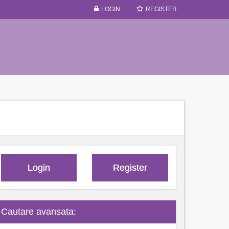
LOGIN
REGISTER
Login
Register
Cautare avansata: