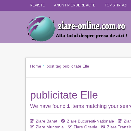
REVISTE
ANUNT PIERDERE ACTE
TOP ȘTIRI AZI
Home
post tag
publicitate Elle
publicitate Elle
We have found
1
items matching your sear
Ziare Banat
Ziare Bucuresti-Nationale
Zia
Ziare Muntenia
Ziare Oltenia
Ziare Transil