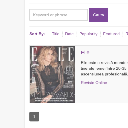
Cauta
Sort By:
Title
Date
Popularity
Featured
R
Elle
Elle este o revistă mondenă
tinerele femei între 20-35
ascensiunea profesională,
Reviste Online
1