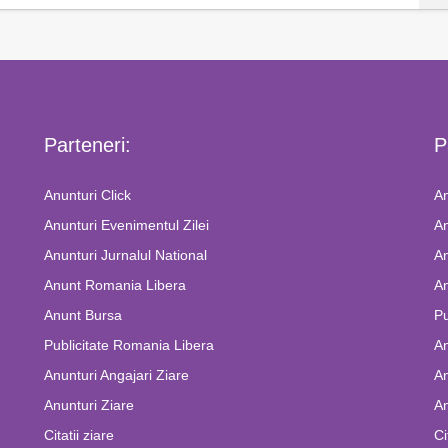
Parteneri:
P
Anunturi Click
An
Anunturi Evenimentul Zilei
An
Anunturi Jurnalul National
An
Anunt Romania Libera
An
Anunt Bursa
Pu
Publicitate Romania Libera
A
Anunturi Angajari Ziare
An
Anunturi Ziare
An
Citatii ziare
Ci