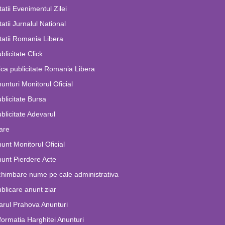
tatii Evenimentul Zilei
tatii Jurnalul National
tatii Romania Libera
blicitate Click
ca publicitate Romania Libera
unturi Monitorul Oficial
blicitate Bursa
blicitate Adevarul
are
unt Monitorul Oficial
unt Pierdere Acte
himbare nume pe cale administrativa
blicare anunt ziar
arul Prahova Anunturi
formatia Harghitei Anunturi