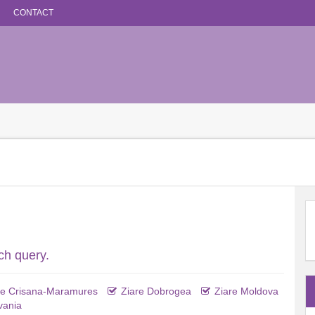
CONTACT
ch query.
re Crisana-Maramures
Ziare Dobrogea
Ziare Moldova
vania