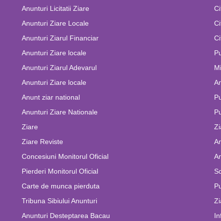
Anunturi Licitatii Ziare
Ci
Anunturi Ziare Locale
Ci
Anunturi Ziarul Financiar
Ci
Anunturi Ziare locale
Pu
Anunturi Ziarul Adevarul
Mi
Anunturi Ziare locale
An
Anunt ziar national
Pu
Anunturi Ziare Nationale
Pu
Ziare
Zi
Ziare Reviste
An
Concesiuni Monitorul Oficial
An
Pierderi Monitorul Oficial
Sc
Carte de munca pierduta
Pu
Tribuna Sibiului Anunturi
Zi
Anunturi Desteptarea Bacau
In