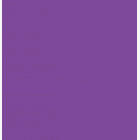
Anunturi Adevarul
Anunturi Anuntul Telefonic
Anunturi Romania Libera
Anunturi Bursa
Anunturi Jurnalul National
Anunturi Libertatea
Anunturi Adevarul
Anunt Libertatea
Anunturi Libertatea
Anunturi ziarul Bursa
Ziar Online
Convocari Monitorul Oficial
Diploma de bac pierduta
Publicare anunt posturi gov ro
Pierdere Titlu de proprietate Monitorul Oficial
Anunt Ziar Autorizatie Construire
Anunt ziar Autorizatie Mediu
Publicitate Ziarul Financiar
Vremea Noua Anunturi
Ziarul Unirea Mica Publicitate
Ziarul Delta Mica Publicitate
Ziarul Cuget Liber Anunturi
Anunturi Adevarul
Anunt Ziar Sibiu
Pierdere Diploma Bacalaureat