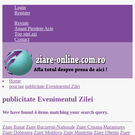
Login
Register
Reviste
Anunt Pierdere Acte
Top știri azi
Contact
Home
post tag
publicitate Evenimentul Zilei
publicitate Evenimentul Zilei
We have found
4
items matching your search query.
Ziare Banat
Ziare Bucuresti-Nationale
Ziare Crisana-Maramures
Ziare Dobrogea
Ziare Moldova
Ziare Muntenia
Ziare Oltenia
Ziare