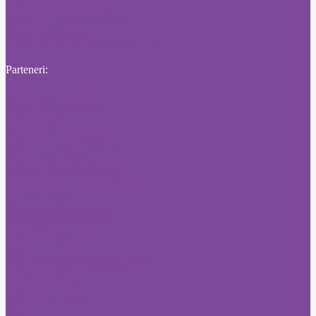
Tribuna Sibiului Anunturi
Anunturi Desteptarea Bacau
Anunturi Crai Nou
Schimbare nume cale administrativa
Parteneri:
Anunturi Citatii Ziare
Anunt Ziare Nationale
Anunturi Ziare
Anunturi Ziare Craiova
Publicitate Jurnalul National
Anunt Romania Libera
Anunturi ziarul Libertatea
Anunturi ziare Fonduri Europene
Citatii Adevarul
Citatii Evenimentul Zilei
Citatii Jurnalul National
Citatii Romania Libera
Publicitate Click
Mica publicitate Romania Libera
Anunturi Monitorul Oficial
Publicitate Bursa
Publicitate Adevarul
Ziare