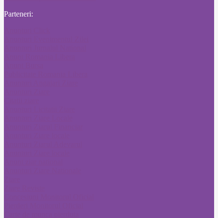
Parteneri:
Anunturi Click
Anunturi Evenimentul Zilei
Anunturi Jurnalul National
Anunt Romania Libera
Anunt Bursa
Publicitate Romania Libera
Anunturi Angajari Ziare
Anunturi Ziare
Citatii ziare
Anunturi Licitatii Ziare
Anunturi Ziare Locale
Anunturi Ziarul Financiar
Anunturi Ziare locale
Anunturi Ziarul Adevarul
Anunturi Ziare locale
Anunt ziar national
Anunturi Ziare Nationale
Ziare
Ziare Reviste
Concesiuni Monitorul Oficial
Pierderi Monitorul Oficial
Carte de munca pierduta