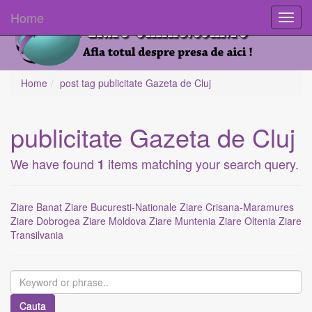
Home
Toggl
navig
Home
post tag
publicitate Gazeta de Cluj
publicitate Gazeta de Cluj
We have found
items matching your search query.
1
Ziare Banat
Ziare Bucuresti-Nationale
Ziare Crisana-Maramures
Ziare Dobrogea
Ziare Moldova
Ziare Muntenia
Ziare Oltenia
Ziare
Transilvania
Cauta