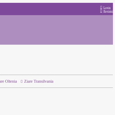
Login
Register
are Oltenia
Ziare Transilvania