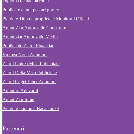
Diploma de bac pierduta
Publicare anunt posturi gov ro
Pierdere Titlu de proprietate Monitorul Oficial
Anunt Ziar Autorizatie Construire
Anunt ziar Autorizatie Mediu
Publicitate Ziarul Financiar
Vremea Noua Anunturi
Ziarul Unirea Mica Publicitate
Ziarul Delta Mica Publicitate
Ziarul Cuget Liber Anunturi
Anunturi Adevarul
Anunt Ziar Sibiu
Pierdere Diploma Bacalaureat
Parteneri: