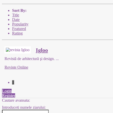
Sort By:
Title
Date
Popularity
Featured
Rating
Igloo
Revistă de arhitectură şi design.
...
Reviste Online
1
Login
Register
Cautare avansata:
Introduceti numele ziarului: