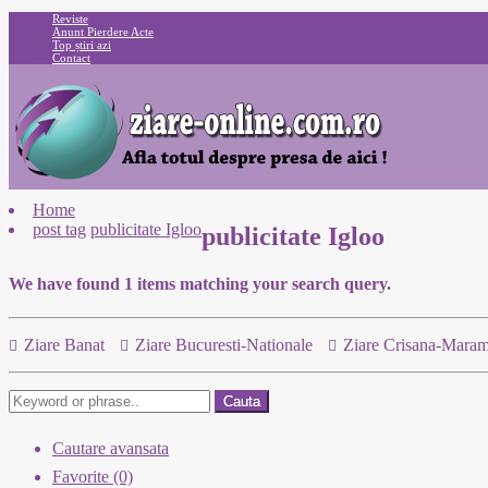
Reviste
Anunt Pierdere Acte
Top știri azi
Contact
Home
post tag
publicitate Igloo
publicitate Igloo
We have found
1
items matching your search query.
Ziare Banat
Ziare Bucuresti-Nationale
Ziare Crisana-Maram
Cauta
Cautare avansata
Favorite (0)