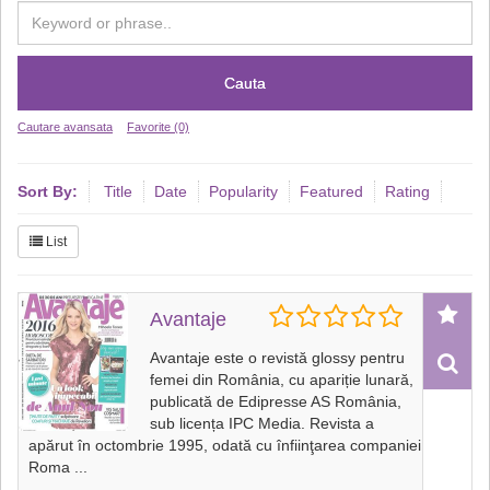
Cauta
Cautare avansata
Favorite (0)
Sort By:
Title
Date
Popularity
Featured
Rating
List
Avantaje
Avantaje este o revistă glossy pentru
femei din România, cu apariție lunară,
publicată de Edipresse AS România,
sub licența IPC Media. Revista a
apărut în octombrie 1995, odată cu înfiinţarea companiei
Roma
...