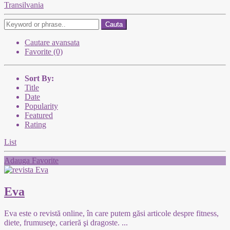
Transilvania
Cauta
Cautare avansata
Favorite (0)
Sort By:
Title
Date
Popularity
Featured
Rating
List
Adauga Favorite
Eva
Eva este o revistă online, în care putem găsi articole despre fitness,
diete, frumuseţe, carieră şi dragoste.
...