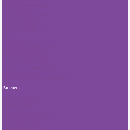
Anunturi Ziarul Financiar
Anunturi Ziare locale
Anunturi Ziarul Adevarul
Anunturi Ziare locale
Anunt ziar national
Anunturi Ziare Nationale
Ziare
Ziare Reviste
Concesiuni Monitorul Oficial
Pierderi Monitorul Oficial
Carte de munca pierduta
Tribuna Sibiului Anunturi
Anunturi Desteptarea Bacau
Anunturi Crai Nou
Schimbare nume cale administrativa
Parteneri:
Anunturi Citatii Ziare
Anunt Ziare Nationale
Anunturi Ziare
Anunturi Ziare Craiova
Publicitate Jurnalul National
Anunt Romania Libera
Anunturi ziarul Libertatea