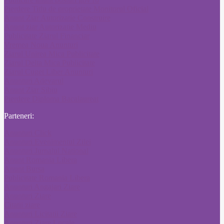
Pierdere Titlu de proprietate Monitorul Oficial
Anunt Ziar Autorizatie Construire
Anunt ziar Autorizatie Mediu
Publicitate Ziarul Financiar
Vremea Noua Anunturi
Ziarul Unirea Mica Publicitate
Ziarul Delta Mica Publicitate
Ziarul Cuget Liber Anunturi
Anunturi Adevarul
Anunt Ziar Sibiu
Pierdere Diploma Bacalaureat
Parteneri:
Anunturi Click
Anunturi Evenimentul Zilei
Anunturi Jurnalul National
Anunt Romania Libera
Anunt Bursa
Publicitate Romania Libera
Anunturi Angajari Ziare
Anunturi Ziare
Citatii ziare
Anunturi Licitatii Ziare
Anunturi Ziare Locale