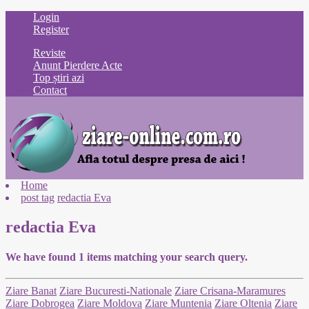
Login
Register
Reviste
Anunt Pierdere Acte
Top știri azi
Contact
Home
post tag
redactia Eva
redactia Eva
We have found
1
items matching your search query.
Ziare Banat
Ziare Bucuresti-Nationale
Ziare Crisana-Maramures
Ziare Dobrogea
Ziare Moldova
Ziare Muntenia
Ziare Oltenia
Ziare