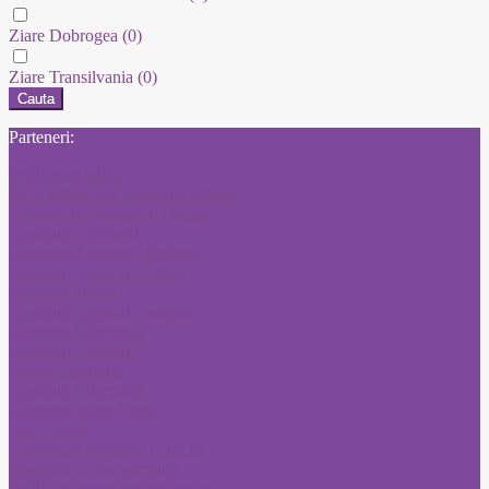
Ziare Dobrogea
(0)
Ziare Transilvania
(0)
Cauta
Parteneri:
Publicitate Click
Mica publicitate Romania Libera
Concursuri Monitorul Oficial
Anunturi Adevarul
Anunturi Anuntul Telefonic
Anunturi Romania Libera
Anunturi Bursa
Anunturi Jurnalul National
Anunturi Libertatea
Anunturi Adevarul
Anunt Libertatea
Anunturi Libertatea
Anunturi ziarul Bursa
Ziar Online
Convocari Monitorul Oficial
Diploma de bac pierduta
Publicare anunt posturi gov ro