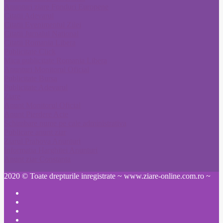
Anunturi ziare Fonduri Europene
Citatii Adevarul
Citatii Evenimentul Zilei
Citatii Jurnalul National
Citatii Romania Libera
Publicitate Click
Mica publicitate Romania Libera
Anunturi Monitorul Oficial
Publicitate Bursa
Publicitate Adevarul
Ziare
Anunt Monitorul Oficial
Anunt Pierdere Acte
Schimbare nume pe cale administrativa
Publicare anunt ziar
Ziarul Prahova Anunturi
Informatia Harghitei Anunturi
Anunt ziar Constanta
2020 © Toate drepturile inregistrate ~ www.ziare-online.com.ro ~