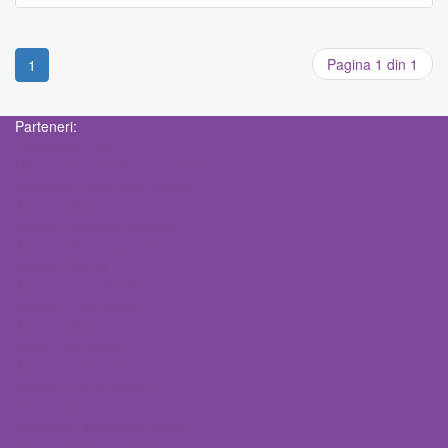
Pagina 1 din 1
1
Parteneri:
Publicitate Click
Mica publicitate Romania Libera
Concursuri Monitorul Oficial
Anunturi Adevarul
Anunturi Anuntul Telefonic
Anunturi Romania Libera
Anunturi Bursa
Anunturi Jurnalul National
Anunturi Libertatea
Anunturi Adevarul
Anunt Libertatea
Anunturi Libertatea
Anunturi ziarul Bursa
Ziar Online
Convocari Monitorul Oficial
Diploma de bac pierduta