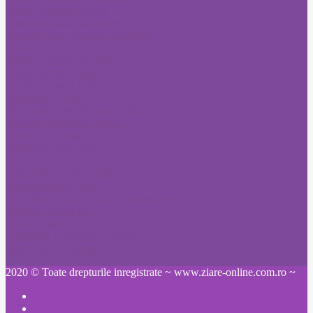
Anunt Romania Libera
Anunturi ziarul Libertatea
Anunturi ziare Fonduri Europene
Citatii Adevarul
Citatii Evenimentul Zilei
Citatii Jurnalul National
Citatii Romania Libera
Publicitate Click
Mica publicitate Romania Libera
Anunturi Monitorul Oficial
Publicitate Bursa
Publicitate Adevarul
Ziare
Anunt Monitorul Oficial
Anunt Pierdere Acte
Schimbare nume pe cale administrativa
Publicare anunt ziar
Ziarul Prahova Anunturi
Informatia Harghitei Anunturi
Anunt ziar Constanta
2020 © Toate drepturile inregistrate ~ www.ziare-online.com.ro ~