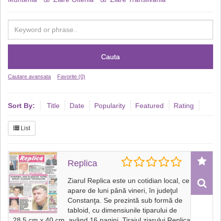
Cauta
Cautare avansata
Favorite (0)
Sort By:
Title
Date
Popularity
Featured
Rating
List
Replica
Ziarul Replica este un cotidian local, ce
apare de luni până vineri, în judeţul
Constanţa. Se prezintă sub formă de
tabloid, cu dimensiunile tiparului de
28,5 cm x 40 cm, având 16 pagini. Tirajul ziarului Replica