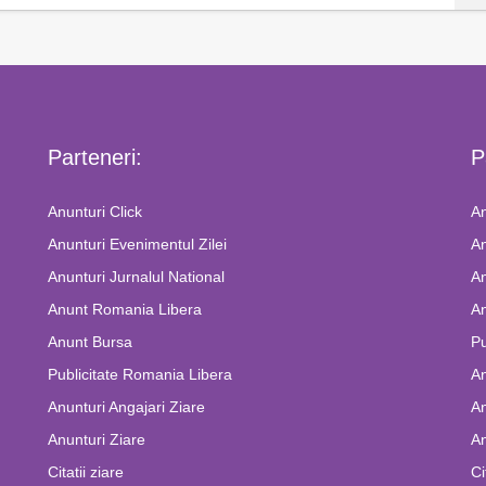
Parteneri:
P
Anunturi Click
An
Anunturi Evenimentul Zilei
An
Anunturi Jurnalul National
An
Anunt Romania Libera
An
Anunt Bursa
Pu
Publicitate Romania Libera
A
Anunturi Angajari Ziare
An
Anunturi Ziare
An
Citatii ziare
Ci