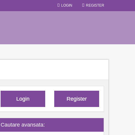
LOGIN
REGISTER
Login
Register
Cautare avansata: