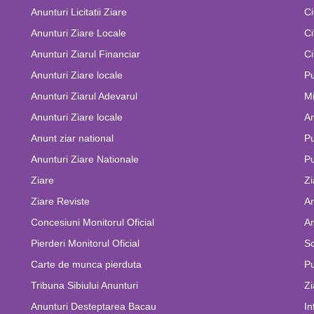
Anunturi Licitatii Ziare
Ci
Anunturi Ziare Locale
Ci
Anunturi Ziarul Financiar
Ci
Anunturi Ziare locale
Pu
Anunturi Ziarul Adevarul
Mi
Anunturi Ziare locale
An
Anunt ziar national
Pu
Anunturi Ziare Nationale
Pu
Ziare
Zi
Ziare Reviste
An
Concesiuni Monitorul Oficial
An
Pierderi Monitorul Oficial
Sc
Carte de munca pierduta
Pu
Tribuna Sibiului Anunturi
Zi
Anunturi Desteptarea Bacau
In