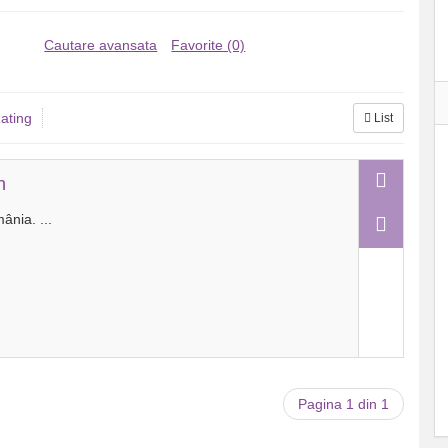
Cautare avansata
Favorite (0)
ating
List
n
mânia.
...
Pagina 1 din 1