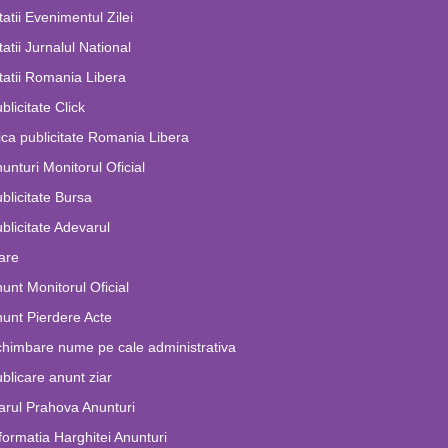
tatii Evenimentul Zilei
tatii Jurnalul National
tatii Romania Libera
blicitate Click
ca publicitate Romania Libera
unturi Monitorul Oficial
blicitate Bursa
blicitate Adevarul
are
unt Monitorul Oficial
unt Pierdere Acte
himbare nume pe cale administrativa
blicare anunt ziar
arul Prahova Anunturi
formatia Harghitei Anunturi