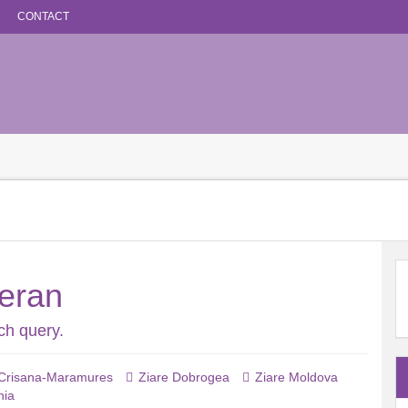
CONTACT
teran
ch query.
 Crisana-Maramures
Ziare Dobrogea
Ziare Moldova
nia