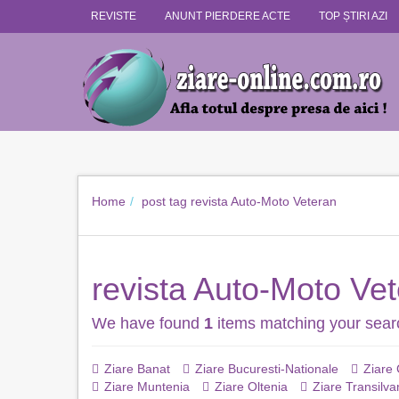
REVISTE
ANUNT PIERDERE ACTE
TOP ȘTIRI AZI
Home
post tag
revista Auto-Moto Veteran
revista Auto-Moto Ve
We have found
1
items matching your sear
Ziare Banat
Ziare Bucuresti-Nationale
Ziare
Ziare Muntenia
Ziare Oltenia
Ziare Transilva