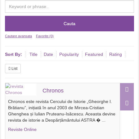
Cauta
Cautare avansata
Favorite (0)
Sort By:
Title
Date
Popularity
Featured
Rating
List
Chronos
Chronos este revista Cercului de Istorie „Gheorghe I.
Brătianu”, inițiată în anul 2003 de Mircea-Cristian
Ghenghea și Iulian Pruteanu-Isăcescu. Aceasta devine
revista de istorie a Despărțământului ASTRA �
...
Reviste Online