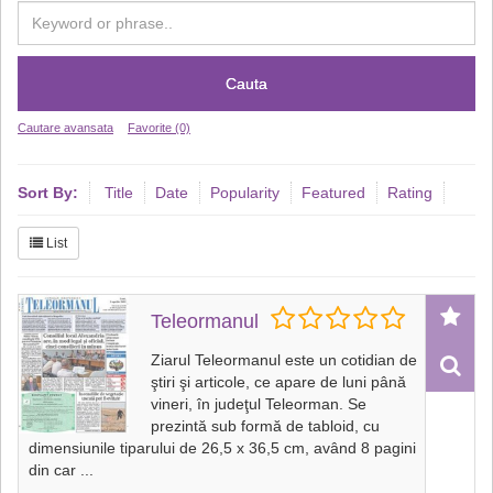
Cauta
Cautare avansata
Favorite (0)
Sort By:
Title
Date
Popularity
Featured
Rating
List
Teleormanul
Ziarul Teleormanul este un cotidian de
ştiri şi articole, ce apare de luni până
vineri, în judeţul Teleorman. Se
prezintă sub formă de tabloid, cu
dimensiunile tiparului de 26,5 x 36,5 cm, având 8 pagini
din car
...