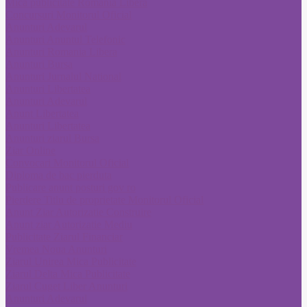
Mica publicitate Romania Libera
Concursuri Monitorul Oficial
Anunturi Adevarul
Anunturi Anuntul Telefonic
Anunturi Romania Libera
Anunturi Bursa
Anunturi Jurnalul National
Anunturi Libertatea
Anunturi Adevarul
Anunt Libertatea
Anunturi Libertatea
Anunturi ziarul Bursa
Ziar Online
Convocari Monitorul Oficial
Diploma de bac pierduta
Publicare anunt posturi gov ro
Pierdere Titlu de proprietate Monitorul Oficial
Anunt Ziar Autorizatie Construire
Anunt ziar Autorizatie Mediu
Publicitate Ziarul Financiar
Vremea Noua Anunturi
Ziarul Unirea Mica Publicitate
Ziarul Delta Mica Publicitate
Ziarul Cuget Liber Anunturi
Anunturi Adevarul