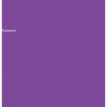
Pierderi Monitorul Oficial
Carte de munca pierduta
Tribuna Sibiului Anunturi
Anunturi Desteptarea Bacau
Anunturi Crai Nou
Schimbare nume cale administrativa
Parteneri:
Anunturi Citatii Ziare
Anunt Ziare Nationale
Anunturi Ziare
Anunturi Ziare Craiova
Publicitate Jurnalul National
Anunt Romania Libera
Anunturi ziarul Libertatea
Anunturi ziare Fonduri Europene
Citatii Adevarul
Citatii Evenimentul Zilei
Citatii Jurnalul National
Citatii Romania Libera
Publicitate Click
Mica publicitate Romania Libera
Anunturi Monitorul Oficial
Publicitate Bursa