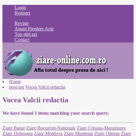
Login
Register
Reviste
Anunt Pierdere Acte
Top știri azi
Contact
Home
post tag
Vocea Valcii redactia
Vocea Valcii redactia
We have found
1
items matching your search query.
Ziare Banat
Ziare Bucuresti-Nationale
Ziare Crisana-Maramures
Ziare Dobrogea
Ziare Moldova
Ziare Muntenia
Ziare Oltenia
Ziare