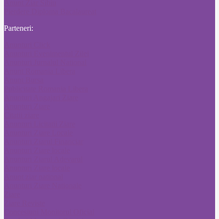
Anunt Ziar Sibiu
Pierdere Diploma Bacalaureat
Parteneri:
Anunturi Click
Anunturi Evenimentul Zilei
Anunturi Jurnalul National
Anunt Romania Libera
Anunt Bursa
Publicitate Romania Libera
Anunturi Angajari Ziare
Anunturi Ziare
Citatii ziare
Anunturi Licitatii Ziare
Anunturi Ziare Locale
Anunturi Ziarul Financiar
Anunturi Ziare locale
Anunturi Ziarul Adevarul
Anunturi Ziare locale
Anunt ziar national
Anunturi Ziare Nationale
Ziare
Ziare Reviste
Concesiuni Monitorul Oficial