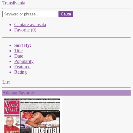
Transilvania
Cauta
Cautare avansata
Favorite (0)
Sort By:
Title
Date
Popularity
Featured
Rating
List
Adauga Favorite