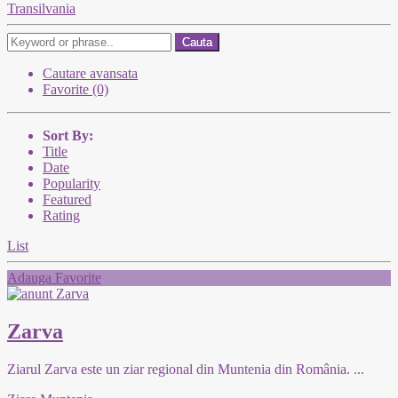
Transilvania
Cauta
Cautare avansata
Favorite (0)
Sort By:
Title
Date
Popularity
Featured
Rating
List
Adauga Favorite
Zarva
Ziarul Zarva este un ziar regional din Muntenia din România.
...