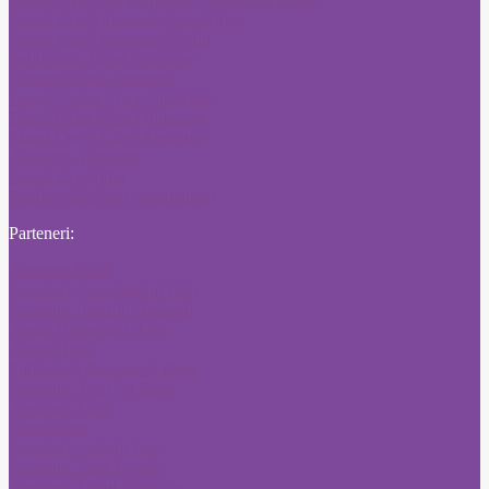
Anunt Ziar Autorizatie Construire
Anunt ziar Autorizatie Mediu
Publicitate Ziarul Financiar
Vremea Noua Anunturi
Ziarul Unirea Mica Publicitate
Ziarul Delta Mica Publicitate
Ziarul Cuget Liber Anunturi
Anunturi Adevarul
Anunt Ziar Sibiu
Pierdere Diploma Bacalaureat
Parteneri:
Anunturi Click
Anunturi Evenimentul Zilei
Anunturi Jurnalul National
Anunt Romania Libera
Anunt Bursa
Publicitate Romania Libera
Anunturi Angajari Ziare
Anunturi Ziare
Citatii ziare
Anunturi Licitatii Ziare
Anunturi Ziare Locale
Anunturi Ziarul Financiar