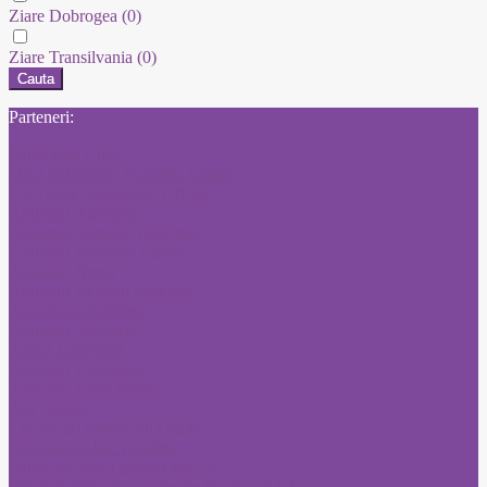
Ziare Dobrogea
(0)
Ziare Transilvania
(0)
Cauta
Parteneri:
Publicitate Click
Mica publicitate Romania Libera
Concursuri Monitorul Oficial
Anunturi Adevarul
Anunturi Anuntul Telefonic
Anunturi Romania Libera
Anunturi Bursa
Anunturi Jurnalul National
Anunturi Libertatea
Anunturi Adevarul
Anunt Libertatea
Anunturi Libertatea
Anunturi ziarul Bursa
Ziar Online
Convocari Monitorul Oficial
Diploma de bac pierduta
Publicare anunt posturi gov ro
Pierdere Titlu de proprietate Monitorul Oficial