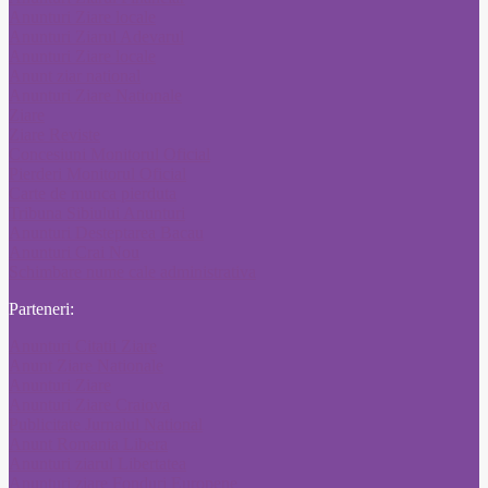
Anunturi Ziare locale
Anunturi Ziarul Adevarul
Anunturi Ziare locale
Anunt ziar national
Anunturi Ziare Nationale
Ziare
Ziare Reviste
Concesiuni Monitorul Oficial
Pierderi Monitorul Oficial
Carte de munca pierduta
Tribuna Sibiului Anunturi
Anunturi Desteptarea Bacau
Anunturi Crai Nou
Schimbare nume cale administrativa
Parteneri:
Anunturi Citatii Ziare
Anunt Ziare Nationale
Anunturi Ziare
Anunturi Ziare Craiova
Publicitate Jurnalul National
Anunt Romania Libera
Anunturi ziarul Libertatea
Anunturi ziare Fonduri Europene