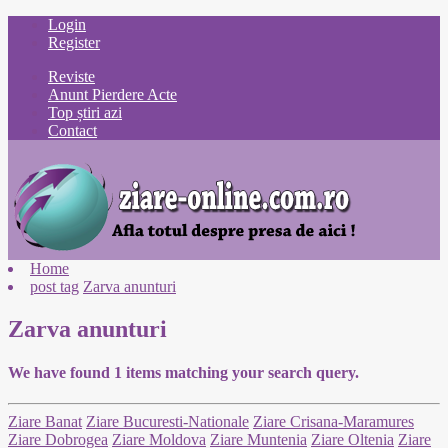
Login
Register
Reviste
Anunt Pierdere Acte
Top știri azi
Contact
Home
post tag
Zarva anunturi
Zarva anunturi
We have found
1
items matching your search query.
Ziare Banat
Ziare Bucuresti-Nationale
Ziare Crisana-Maramures
Ziare Dobrogea
Ziare Moldova
Ziare Muntenia
Ziare Oltenia
Ziare