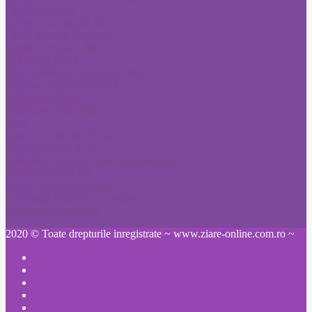
Citatii Adevarul
Citatii Evenimentul Zilei
Citatii Jurnalul National
Citatii Romania Libera
Publicitate Click
Mica publicitate Romania Libera
Anunturi Monitorul Oficial
Publicitate Bursa
Publicitate Adevarul
Ziare
Anunt Monitorul Oficial
Anunt Pierdere Acte
Schimbare nume pe cale administrativa
Publicare anunt ziar
Ziarul Prahova Anunturi
Informatia Harghitei Anunturi
Anunt ziar Constanta
2020 © Toate drepturile inregistrate ~ www.ziare-online.com.ro ~