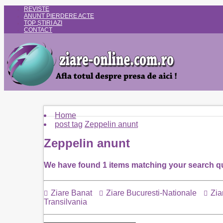
REVISTE
ANUNT PIERDERE ACTE
TOP ȘTIRI AZI
CONTACT
Home
post tag
Zeppelin anunt
Zeppelin anunt
We have found
1
items matching your search q
Ziare Banat
Ziare Bucuresti-Nationale
Zia
Transilvania