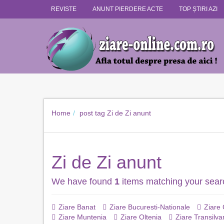
REVISTE
ANUNT PIERDERE ACTE
TOP ȘTIRI AZI
Home
post tag
Zi de Zi anunt
Zi de Zi anunt
We have found
1
items matching your sear
Ziare Banat
Ziare Bucuresti-Nationale
Ziare
Ziare Muntenia
Ziare Oltenia
Ziare Transilva