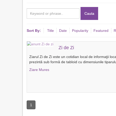
Cauta
Sort By:
Title
Date
Popularity
Featured
R
Zi de Zi
Ziarul Zi de Zi este un cotidian local de informaţii lo
prezintă sub formă de tabloid cu dimensiunile tiparul
Ziare Mures
1