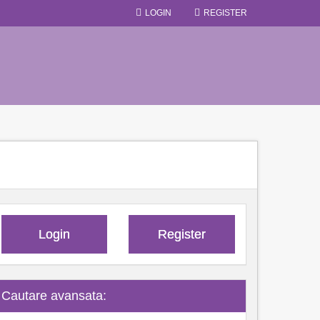
LOGIN
REGISTER
Login
Register
Cautare avansata: