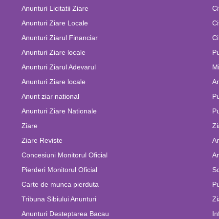
Anunturi Licitatii Ziare
Ci
Anunturi Ziare Locale
Ci
Anunturi Ziarul Financiar
Ci
Anunturi Ziare locale
Pu
Anunturi Ziarul Adevarul
Mi
Anunturi Ziare locale
An
Anunt ziar national
Pu
Anunturi Ziare Nationale
Pu
Ziare
Zi
Ziare Reviste
An
Concesiuni Monitorul Oficial
An
Pierderi Monitorul Oficial
Sc
Carte de munca pierduta
Pu
Tribuna Sibiului Anunturi
Zi
Anunturi Desteptarea Bacau
In