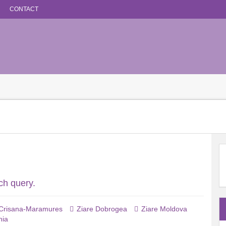
CONTACT
ch query.
 Crisana-Maramures
Ziare Dobrogea
Ziare Moldova
nia