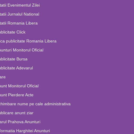
tatii Evenimentul Zilei
tatii Jurnalul National
tatii Romania Libera
blicitate Click
ca publicitate Romania Libera
unturi Monitorul Oficial
blicitate Bursa
blicitate Adevarul
are
unt Monitorul Oficial
unt Pierdere Acte
himbare nume pe cale administrativa
blicare anunt ziar
arul Prahova Anunturi
formatia Harghitei Anunturi