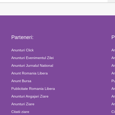
Parteneri:
P
Anunturi Click
An
Anunturi Evenimentul Zilei
An
Anunturi Jurnalul National
An
Anunt Romania Libera
An
Anunt Bursa
Pu
Publicitate Romania Libera
A
Anunturi Angajari Ziare
An
Anunturi Ziare
An
Citatii ziare
Ci