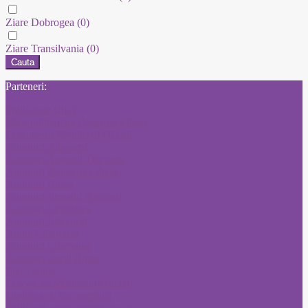
Ziare Dobrogea
(0)
Ziare Transilvania
(0)
Cauta
Parteneri:
Publicitate Click
Mica publicitate Romania Libera
Concursuri Monitorul Oficial
Anunturi Adevarul
Anunturi Anuntul Telefonic
Anunturi Romania Libera
Anunturi Bursa
Anunturi Jurnalul National
Anunturi Libertatea
Anunturi Adevarul
Anunt Libertatea
Anunturi Libertatea
Anunturi ziarul Bursa
Ziar Online
Convocari Monitorul Oficial
Diploma de bac pierduta
Publicare anunt posturi gov ro