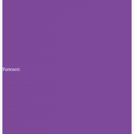
Pierdere Titlu de proprietate Monitorul Oficial
Anunt Ziar Autorizatie Construire
Anunt ziar Autorizatie Mediu
Publicitate Ziarul Financiar
Vremea Noua Anunturi
Ziarul Unirea Mica Publicitate
Ziarul Delta Mica Publicitate
Ziarul Cuget Liber Anunturi
Anunturi Adevarul
Anunt Ziar Sibiu
Pierdere Diploma Bacalaureat
Parteneri:
Anunturi Click
Anunturi Evenimentul Zilei
Anunturi Jurnalul National
Anunt Romania Libera
Anunt Bursa
Publicitate Romania Libera
Anunturi Angajari Ziare
Anunturi Ziare
Citatii ziare
Anunturi Licitatii Ziare
Anunturi Ziare Locale