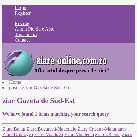
Login
Register
Reviste
Anunt Pierdere Acte
Top știri azi
Contact
Home
post tag
ziar Gazeta de Sud-Est
ziar Gazeta de Sud-Est
We have found
1
items matching your search query.
Ziare Banat
Ziare Bucuresti-Nationale
Ziare Crisana-Maramures
Ziare Dobrogea
Ziare Moldova
Ziare Muntenia
Ziare Oltenia
Ziare