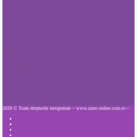
Anunturi ziare Fonduri Europene
Citatii Adevarul
Citatii Evenimentul Zilei
Citatii Jurnalul National
Citatii Romania Libera
Publicitate Click
Mica publicitate Romania Libera
Anunturi Monitorul Oficial
Publicitate Bursa
Publicitate Adevarul
Ziare
Anunt Monitorul Oficial
Anunt Pierdere Acte
Schimbare nume pe cale administrativa
Publicare anunt ziar
Ziarul Prahova Anunturi
Informatia Harghitei Anunturi
Anunt ziar Constanta
2020 © Toate drepturile inregistrate ~ www.ziare-online.com.ro ~