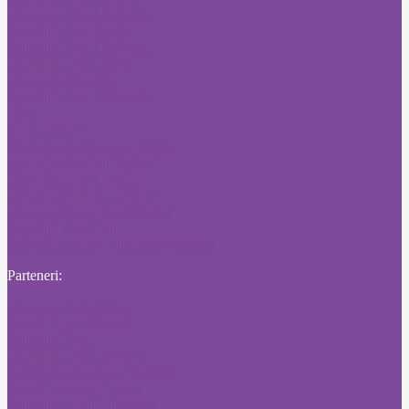
Anunturi Ziarul Financiar
Anunturi Ziare locale
Anunturi Ziarul Adevarul
Anunturi Ziare locale
Anunt ziar national
Anunturi Ziare Nationale
Ziare
Ziare Reviste
Concesiuni Monitorul Oficial
Pierderi Monitorul Oficial
Carte de munca pierduta
Tribuna Sibiului Anunturi
Anunturi Desteptarea Bacau
Anunturi Crai Nou
Schimbare nume cale administrativa
Parteneri:
Anunturi Citatii Ziare
Anunt Ziare Nationale
Anunturi Ziare
Anunturi Ziare Craiova
Publicitate Jurnalul National
Anunt Romania Libera
Anunturi ziarul Libertatea