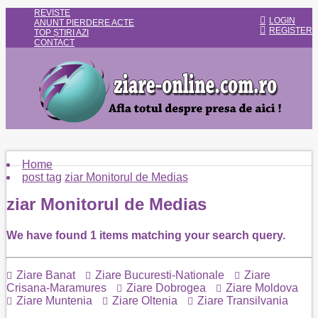
REVISTE
LOGIN
ANUNT PIERDERE ACTE
REGISTER
TOP ȘTIRI AZI
CONTACT
Home
post tag
ziar Monitorul de Medias
ziar Monitorul de Medias
We have found
1
items matching your search query.
Ziare Banat
Ziare Bucuresti-Nationale
Ziare
Crisana-Maramures
Ziare Dobrogea
Ziare Moldova
Ziare Muntenia
Ziare Oltenia
Ziare Transilvania