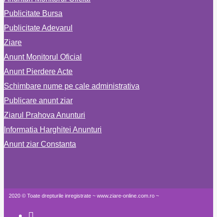
Publicitate Bursa
Publicitate Adevarul
Ziare
Anunt Monitorul Oficial
Anunt Pierdere Acte
Schimbare nume pe cale administrativa
Publicare anunt ziar
Ziarul Prahova Anunturi
Informatia Harghitei Anunturi
Anunt ziar Constanta
2020 © Toate drepturile inregistrate ~ www.ziare-online.com.ro ~