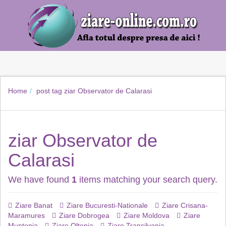
Home
post tag
ziar Observator de Calarasi
ziar Observator de
Calarasi
We have found
1
items matching your search query.
Ziare Banat
Ziare Bucuresti-Nationale
Ziare Crisana-
Maramures
Ziare Dobrogea
Ziare Moldova
Ziare
Muntenia
Ziare Oltenia
Ziare Transilvania