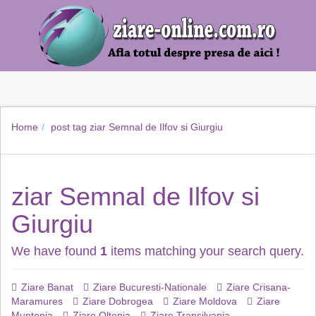
Home
post tag
ziar Semnal de Ilfov si Giurgiu
ziar Semnal de Ilfov si
Giurgiu
We have found
1
items matching your search query.
Ziare Banat
Ziare Bucuresti-Nationale
Ziare Crisana-
Maramures
Ziare Dobrogea
Ziare Moldova
Ziare
Muntenia
Ziare Oltenia
Ziare Transilvania