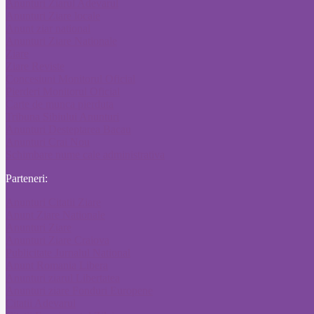
Anunturi Ziarul Adevarul
Anunturi Ziare locale
Anunt ziar national
Anunturi Ziare Nationale
Ziare
Ziare Reviste
Concesiuni Monitorul Oficial
Pierderi Monitorul Oficial
Carte de munca pierduta
Tribuna Sibiului Anunturi
Anunturi Desteptarea Bacau
Anunturi Crai Nou
Schimbare nume cale administrativa
Parteneri:
Anunturi Citatii Ziare
Anunt Ziare Nationale
Anunturi Ziare
Anunturi Ziare Craiova
Publicitate Jurnalul National
Anunt Romania Libera
Anunturi ziarul Libertatea
Anunturi ziare Fonduri Europene
Citatii Adevarul