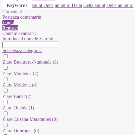
Keywords
anunt Delta
anunturi Delta
Delta anunt
Delta anunturi
Comentarii
Posteaza comentariu
Login
Register
Cautare avansata:
Introduceti numele ziarului:
Selecteaza categoria:
Ziare Bucuresti-Nationale
(8)
Ziare Muntenia
(4)
Ziare Moldova
(4)
Ziare Banat
(2)
Ziare Oltenia
(1)
Ziare Crisana-Maramures
(0)
Ziare Dobrogea
(0)