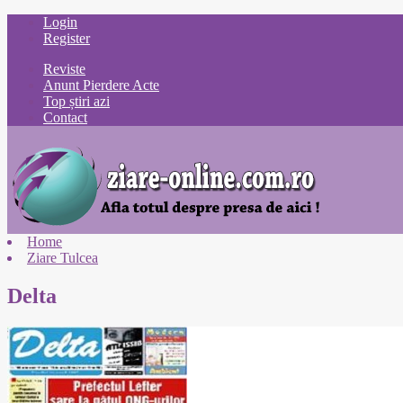
Login
Register
Reviste
Anunt Pierdere Acte
Top știri azi
Contact
Home
Ziare Tulcea
Delta