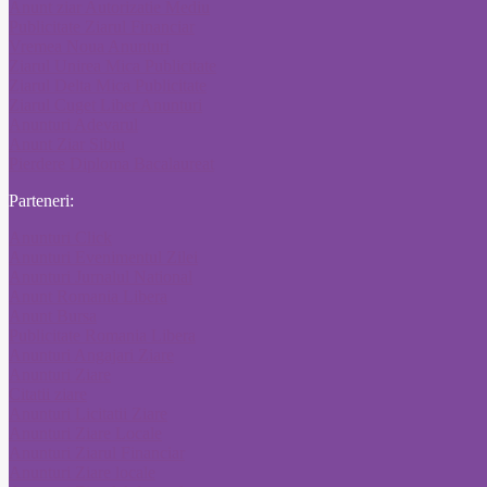
Anunt ziar Autorizatie Mediu
Publicitate Ziarul Financiar
Vremea Noua Anunturi
Ziarul Unirea Mica Publicitate
Ziarul Delta Mica Publicitate
Ziarul Cuget Liber Anunturi
Anunturi Adevarul
Anunt Ziar Sibiu
Pierdere Diploma Bacalaureat
Parteneri:
Anunturi Click
Anunturi Evenimentul Zilei
Anunturi Jurnalul National
Anunt Romania Libera
Anunt Bursa
Publicitate Romania Libera
Anunturi Angajari Ziare
Anunturi Ziare
Citatii ziare
Anunturi Licitatii Ziare
Anunturi Ziare Locale
Anunturi Ziarul Financiar
Anunturi Ziare locale