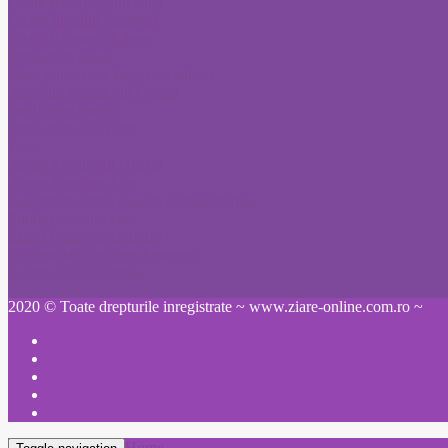
Citatii Evenimentul Zilei
Citatii Jurnalul National
Citatii Romania Libera
Publicitate Click
Mica publicitate Romania Libera
Anunturi Monitorul Oficial
Publicitate Bursa
Publicitate Adevarul
Ziare
Anunt Monitorul Oficial
Anunt Pierdere Acte
Schimbare nume pe cale administrativa
Publicare anunt ziar
Ziarul Prahova Anunturi
Informatia Harghitei Anunturi
Anunt ziar Constanta
2020 © Toate drepturile inregistrate ~ www.ziare-online.com.ro ~
Home