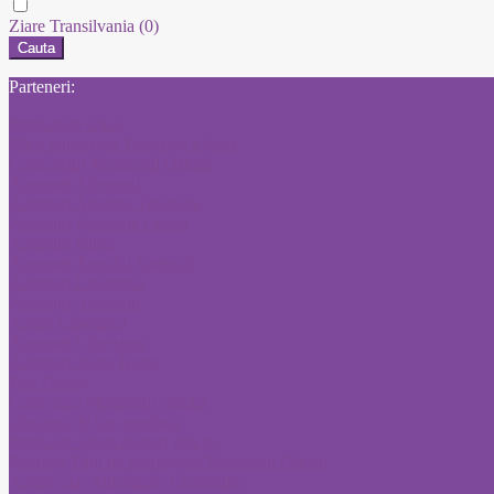
Ziare Transilvania
(0)
Cauta
Parteneri:
Publicitate Click
Mica publicitate Romania Libera
Concursuri Monitorul Oficial
Anunturi Adevarul
Anunturi Anuntul Telefonic
Anunturi Romania Libera
Anunturi Bursa
Anunturi Jurnalul National
Anunturi Libertatea
Anunturi Adevarul
Anunt Libertatea
Anunturi Libertatea
Anunturi ziarul Bursa
Ziar Online
Convocari Monitorul Oficial
Diploma de bac pierduta
Publicare anunt posturi gov ro
Pierdere Titlu de proprietate Monitorul Oficial
Anunt Ziar Autorizatie Construire