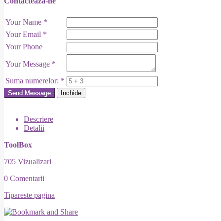
Contacteaza-ne
Your Name
*
Your Email
*
Your Phone
Your Message
*
Suma numerelor:
*
Send Message
Inchide
Descriere
Detalii
ToolBox
705 Vizualizari
0 Comentarii
Tipareste pagina