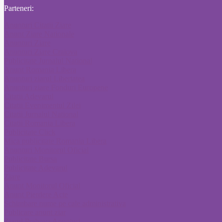
Parteneri:
Anunturi Citatii Ziare
Anunt Ziare Nationale
Anunturi Ziare
Anunturi Ziare Craiova
Publicitate Jurnalul National
Anunt Romania Libera
Anunturi ziarul Libertatea
Anunturi ziare Fonduri Europene
Citatii Adevarul
Citatii Evenimentul Zilei
Citatii Jurnalul National
Citatii Romania Libera
Publicitate Click
Mica publicitate Romania Libera
Anunturi Monitorul Oficial
Publicitate Bursa
Publicitate Adevarul
Ziare
Anunt Monitorul Oficial
Anunt Pierdere Acte
Schimbare nume pe cale administrativa
Publicare anunt ziar
Ziarul Prahova Anunturi