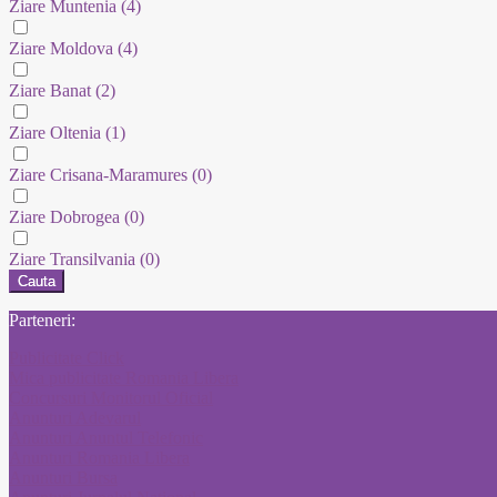
Ziare Muntenia
(4)
Ziare Moldova
(4)
Ziare Banat
(2)
Ziare Oltenia
(1)
Ziare Crisana-Maramures
(0)
Ziare Dobrogea
(0)
Ziare Transilvania
(0)
Cauta
Parteneri:
Publicitate Click
Mica publicitate Romania Libera
Concursuri Monitorul Oficial
Anunturi Adevarul
Anunturi Anuntul Telefonic
Anunturi Romania Libera
Anunturi Bursa