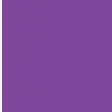
Anunturi Jurnalul National
Anunt Romania Libera
Anunt Bursa
Publicitate Romania Libera
Anunturi Angajari Ziare
Anunturi Ziare
Citatii ziare
Anunturi Licitatii Ziare
Anunturi Ziare Locale
Anunturi Ziarul Financiar
Anunturi Ziare locale
Anunturi Ziarul Adevarul
Anunturi Ziare locale
Anunt ziar national
Anunturi Ziare Nationale
Ziare
Ziare Reviste
Concesiuni Monitorul Oficial
Pierderi Monitorul Oficial
Carte de munca pierduta
Tribuna Sibiului Anunturi
Anunturi Desteptarea Bacau
Anunturi Crai Nou
Schimbare nume cale administrativa