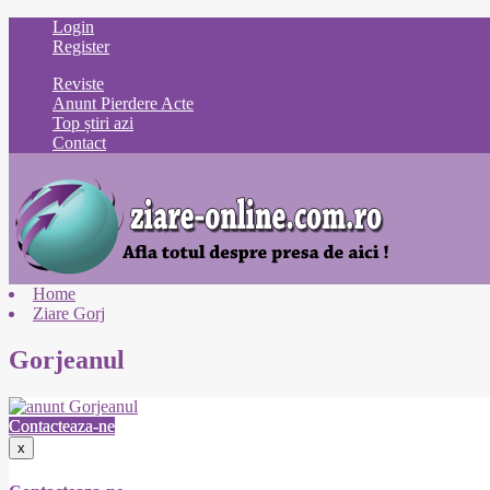
Login
Register
Reviste
Anunt Pierdere Acte
Top știri azi
Contact
Home
Ziare Gorj
Gorjeanul
Contacteaza-ne
x