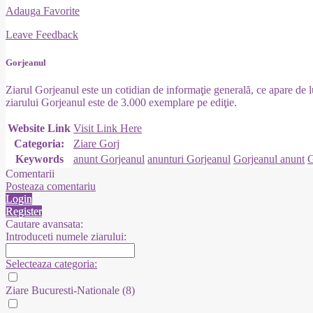
Adauga Favorite
Leave Feedback
Gorjeanul
Ziarul Gorjeanul este un cotidian de informaţie generală, ce apare de 
ziarului Gorjeanul este de 3.000 exemplare pe ediţie.
Website Link
Visit Link Here
Categoria:
Ziare Gorj
Keywords
anunt Gorjeanul
anunturi Gorjeanul
Gorjeanul anunt
G
Comentarii
Posteaza comentariu
Login
Register
Cautare avansata:
Introduceti numele ziarului:
Selecteaza categoria:
Ziare Bucuresti-Nationale
(8)