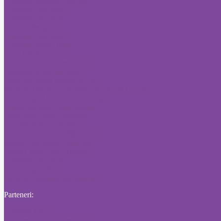
Anunturi Jurnalul National
Anunturi Libertatea
Anunturi Adevarul
Anunt Libertatea
Anunturi Libertatea
Anunturi ziarul Bursa
Ziar Online
Convocari Monitorul Oficial
Diploma de bac pierduta
Publicare anunt posturi gov ro
Pierdere Titlu de proprietate Monitorul Oficial
Anunt Ziar Autorizatie Construire
Anunt ziar Autorizatie Mediu
Publicitate Ziarul Financiar
Vremea Noua Anunturi
Ziarul Unirea Mica Publicitate
Ziarul Delta Mica Publicitate
Ziarul Cuget Liber Anunturi
Anunturi Adevarul
Anunt Ziar Sibiu
Pierdere Diploma Bacalaureat
Parteneri:
Anunturi Click
Anunturi Evenimentul Zilei