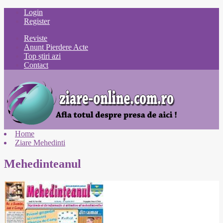
Login
Register
Reviste
Anunt Pierdere Acte
Top știri azi
Contact
Home
Ziare Mehedinti
Mehedinteanul