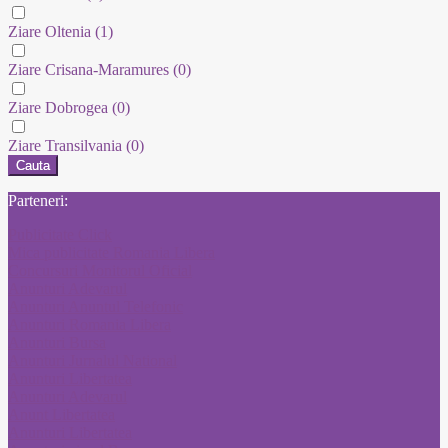
Ziare Oltenia
(1)
Ziare Crisana-Maramures
(0)
Ziare Dobrogea
(0)
Ziare Transilvania
(0)
Cauta
Parteneri:
Publicitate Click
Mica publicitate Romania Libera
Concursuri Monitorul Oficial
Anunturi Adevarul
Anunturi Anuntul Telefonic
Anunturi Romania Libera
Anunturi Bursa
Anunturi Jurnalul National
Anunturi Libertatea
Anunturi Adevarul
Anunt Libertatea
Anunturi Libertatea