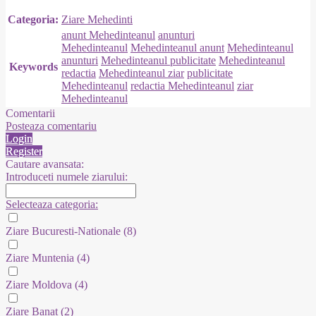
Categoria:
Ziare Mehedinti
anunt Mehedinteanul
anunturi
Mehedinteanul
Mehedinteanul anunt
Mehedinteanul
anunturi
Mehedinteanul publicitate
Mehedinteanul
Keywords
redactia
Mehedinteanul ziar
publicitate
Mehedinteanul
redactia Mehedinteanul
ziar
Mehedinteanul
Comentarii
Posteaza comentariu
Login
Register
Cautare avansata:
Introduceti numele ziarului:
Selecteaza categoria:
Ziare Bucuresti-Nationale
(8)
Ziare Muntenia
(4)
Ziare Moldova
(4)
Ziare Banat
(2)