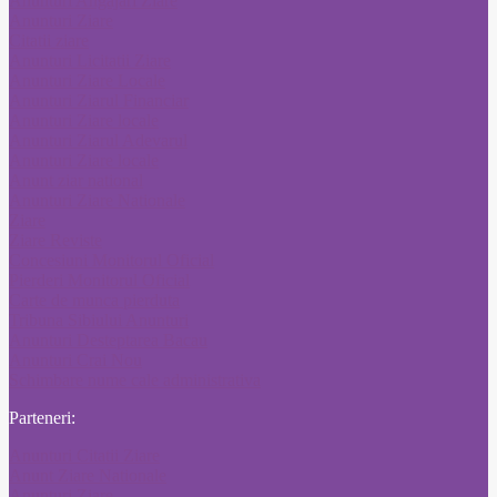
Anunturi Angajari Ziare
Anunturi Ziare
Citatii ziare
Anunturi Licitatii Ziare
Anunturi Ziare Locale
Anunturi Ziarul Financiar
Anunturi Ziare locale
Anunturi Ziarul Adevarul
Anunturi Ziare locale
Anunt ziar national
Anunturi Ziare Nationale
Ziare
Ziare Reviste
Concesiuni Monitorul Oficial
Pierderi Monitorul Oficial
Carte de munca pierduta
Tribuna Sibiului Anunturi
Anunturi Desteptarea Bacau
Anunturi Crai Nou
Schimbare nume cale administrativa
Parteneri:
Anunturi Citatii Ziare
Anunt Ziare Nationale
Anunturi Ziare