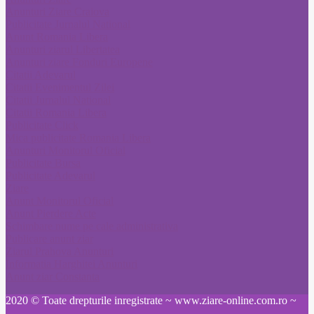
Anunturi Ziare Craiova
Publicitate Jurnalul National
Anunt Romania Libera
Anunturi ziarul Libertatea
Anunturi ziare Fonduri Europene
Citatii Adevarul
Citatii Evenimentul Zilei
Citatii Jurnalul National
Citatii Romania Libera
Publicitate Click
Mica publicitate Romania Libera
Anunturi Monitorul Oficial
Publicitate Bursa
Publicitate Adevarul
Ziare
Anunt Monitorul Oficial
Anunt Pierdere Acte
Schimbare nume pe cale administrativa
Publicare anunt ziar
Ziarul Prahova Anunturi
Informatia Harghitei Anunturi
Anunt ziar Constanta
2020 © Toate drepturile inregistrate ~ www.ziare-online.com.ro ~