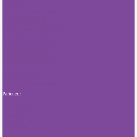
Anunturi ziarul Bursa
Ziar Online
Convocari Monitorul Oficial
Diploma de bac pierduta
Publicare anunt posturi gov ro
Pierdere Titlu de proprietate Monitorul Oficial
Anunt Ziar Autorizatie Construire
Anunt ziar Autorizatie Mediu
Publicitate Ziarul Financiar
Vremea Noua Anunturi
Ziarul Unirea Mica Publicitate
Ziarul Delta Mica Publicitate
Ziarul Cuget Liber Anunturi
Anunturi Adevarul
Anunt Ziar Sibiu
Pierdere Diploma Bacalaureat
Parteneri:
Anunturi Click
Anunturi Evenimentul Zilei
Anunturi Jurnalul National
Anunt Romania Libera
Anunt Bursa
Publicitate Romania Libera