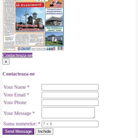
Contacteaza-ne
x
Contacteaza-ne
Your Name
*
Your Email
*
Your Phone
Your Message
*
Suma numerelor:
*
Send Message
Inchide